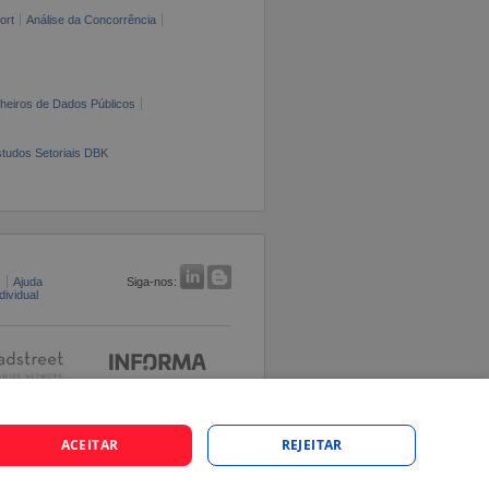
ort
Análise da Concorrência
cheiros de Dados Públicos
tudos Setoriais DBK
s
Ajuda
Siga-nos:
ividual
ACEITAR
REJEITAR