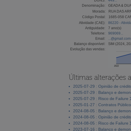
DUNS:
449...
Denominação:
GEADA & DUA
Morada:
RUA DAS ARR
Código Postal:
1685-058 C
Atividade (CAE):
86220 - Ativi
Antiguidade:
7 ano(s)
Telefone:
969069...
Email:
...@gmail.com
Balanço disponível:
SIM (2024, 20
Evolução das vendas:
2022
Últimas alterações 
2025-07-29 : Opinião de crédit
2025-07-29 : Balanço e demons
2025-07-29 : Risco de Failure
2025-01-27 : Contratos Públic
2024-08-05 : Balanço e demons
2024-08-05 : Opinião de crédit
2024-08-05 : Risco de Failure
2023-07-16 : Balanço e demons