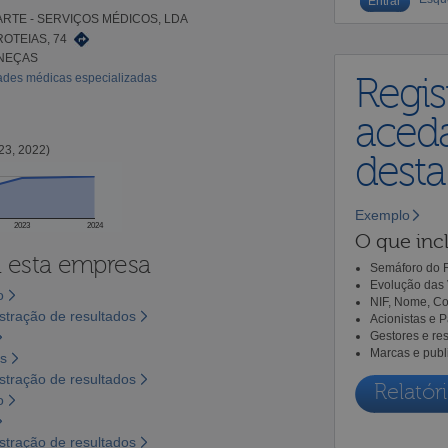
RTE - SERVIÇOS MÉDICOS, LDA
OTEIAS, 74
ANEÇAS
dades médicas especializadas
Regis
aceda
23, 2022)
dest
Exemplo
2023
2024
O que incl
a esta empresa
Semáforo do R
Evolução das 
o
NIF, Nome, Co
tração de resultados
Acionistas e 
Gestores e re
Marcas e publ
os
tração de resultados
Relatóri
o
tração de resultados