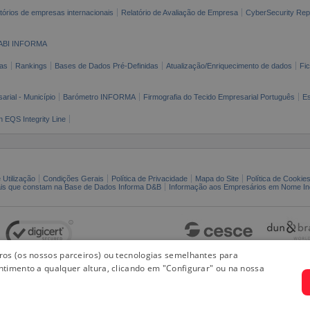
tórios de empresas internacionais
Relatório de Avaliação de Empresa
CyberSecurity Rep
ABI INFORMA
as
Rankings
Bases de Dados Pré-Definidas
Atualização/Enriquecimento de dados
Fi
arial - Município
Barómetro INFORMA
Firmografia do Tecido Empresarial Português
Es
n EQS Integrity Line
 Utilização
Condições Gerais
Política de Privacidade
Mapa do Site
Política de Cookie
ais que constam na Base de Dados Informa D&B
Informação aos Empresários em Nome Ind
iros (os nossos parceiros) ou tecnologias semelhantes para
ntimento a qualquer altura, clicando em "Configurar" ou na nossa