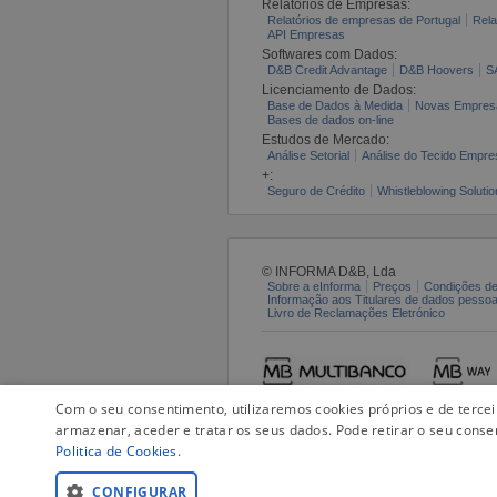
Relatórios de Empresas:
Relatórios de empresas de Portugal
Rela
API Empresas
Softwares com Dados:
D&B Credit Advantage
D&B Hoovers
S
Licenciamento de Dados:
Base de Dados à Medida
Novas Empres
Bases de dados on-line
Estudos de Mercado:
Análise Setorial
Análise do Tecido Empres
+:
Seguro de Crédito
Whistleblowing Solutio
© INFORMA D&B, Lda
Sobre a eInforma
Preços
Condições de
Informação aos Titulares de dados pesso
Livro de Reclamações Eletrónico
Com o seu consentimento, utilizaremos cookies próprios e de terce
armazenar, aceder e tratar os seus dados. Pode retirar o seu conse
Politica de Cookies
.
CONFIGURAR