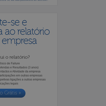
te-se e
 ao relatório
a empresa
ui o relatório?
isco de Failure
Vendas e Resultados (3 anos)
ntactos e Atividade da empresa
Participações em outras empresas
spetivas ligações a outras empresas
icações legais
o Grátis »