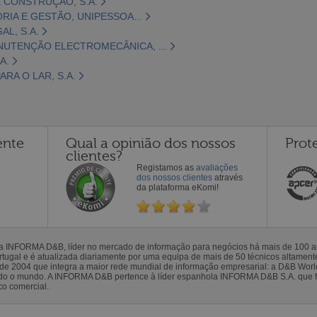
 CONSTRUÇÃO, S.A.
ORIA E GESTÃO, UNIPESSOA...
L, S.A.
NUTENÇÃO ELECTROMECÂNICA, ...
A.
RA O LAR, S.A.
ente
Qual a opinião dos nossos
Prot
clientes?
Registamos as
avaliações
dos nossos clientes
através
da plataforma eKomi!
la INFORMA D&B, líder no mercado de informação para negócios há mais de 100
gal e é atualizada diariamente por uma equipa de mais de 50 técnicos altamente 
sde 2004 que integra a maior rede mundial de informação empresarial: a D&B Wor
todo o mundo. A INFORMA D&B pertence à líder espanhola INFORMA D&B S.A. que 
co comercial.