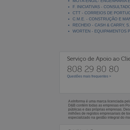
MOTA-ENGIL- ENGENHARIA E
F. INICIATIVAS - CONSULTAD
CTT - CORREIOS DE PORTUGA
C.M.E. - CONSTRUÇÃO E MA
RECHEIO - CASH & CARRY, S.
WORTEN - EQUIPAMENTOS PA
Serviço de Apoio ao Cli
808 29 80 80
Questões mais frequentes >
A eInforma é uma marca licenciada pe
D&B contém todas as empresas em Portu
públicas e das próprias empresas. De
milhões de registos empresariais de 
especializado na gestão integral do ris