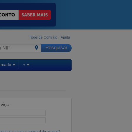
Tipos de Contrato
Ajuda
ercado
+
viço:
eceu-se da sua password de acesso?