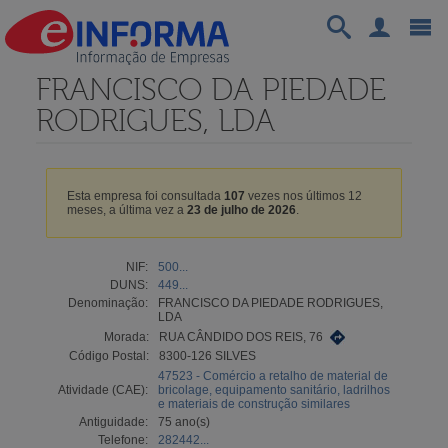
FRANCISCO DA PIEDADE
RODRIGUES, LDA
Esta empresa foi consultada
107
vezes nos últimos 12
meses, a última vez a
23 de julho de 2026
.
NIF:
500...
DUNS:
449...
Denominação:
FRANCISCO DA PIEDADE RODRIGUES,
LDA
Morada:
RUA CÂNDIDO DOS REIS, 76
Código Postal:
8300-126 SILVES
47523 - Comércio a retalho de material de
Atividade (CAE):
bricolage, equipamento sanitário, ladrilhos
e materiais de construção similares
Antiguidade:
75 ano(s)
Telefone:
282442...