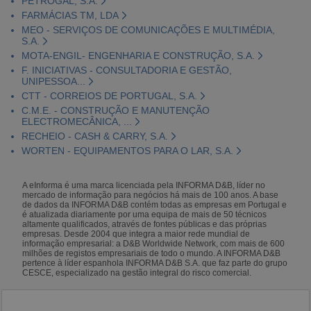
PETROGAL, S.A.
FARMÁCIAS TM, LDA
MEO - SERVIÇOS DE COMUNICAÇÕES E MULTIMÉDIA,
S.A.
MOTA-ENGIL- ENGENHARIA E CONSTRUÇÃO, S.A.
F. INICIATIVAS - CONSULTADORIA E GESTÃO,
UNIPESSOA...
CTT - CORREIOS DE PORTUGAL, S.A.
C.M.E. - CONSTRUÇÃO E MANUTENÇÃO
ELECTROMECÂNICA, ...
RECHEIO - CASH & CARRY, S.A.
WORTEN - EQUIPAMENTOS PARA O LAR, S.A.
A eInforma é uma marca licenciada pela INFORMA D&B, líder no
mercado de informação para negócios há mais de 100 anos. A base
de dados da INFORMA D&B contém todas as empresas em Portugal e
é atualizada diariamente por uma equipa de mais de 50 técnicos
altamente qualificados, através de fontes públicas e das próprias
empresas. Desde 2004 que integra a maior rede mundial de
informação empresarial: a D&B Worldwide Network, com mais de 600
milhões de registos empresariais de todo o mundo. A INFORMA D&B
pertence à líder espanhola INFORMA D&B S.A. que faz parte do grupo
CESCE, especializado na gestão integral do risco comercial.