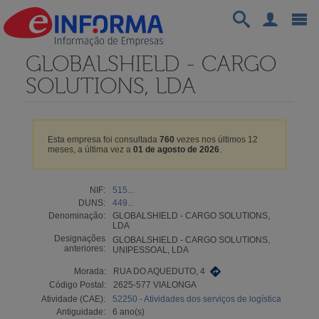
GLOBALSHIELD - CARGO
SOLUTIONS, LDA
Esta empresa foi consultada
760
vezes nos últimos 12
meses, a última vez a
01 de agosto de 2026
.
NIF:
515...
DUNS:
449...
Denominação:
GLOBALSHIELD - CARGO SOLUTIONS,
LDA
Designações
GLOBALSHIELD - CARGO SOLUTIONS,
anteriores:
UNIPESSOAL, LDA
Morada:
RUA DO AQUEDUTO, 4
Código Postal:
2625-577 VIALONGA
Atividade (CAE):
52250 - Atividades dos serviços de logística
Antiguidade:
6 ano(s)