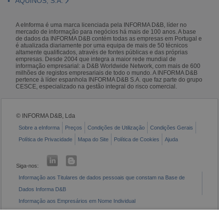
AQUINOS, S.A.
A eInforma é uma marca licenciada pela INFORMA D&B, líder no
mercado de informação para negócios há mais de 100 anos. A base
de dados da INFORMA D&B contém todas as empresas em Portugal e
é atualizada diariamente por uma equipa de mais de 50 técnicos
altamente qualificados, através de fontes públicas e das próprias
empresas. Desde 2004 que integra a maior rede mundial de
informação empresarial: a D&B Worldwide Network, com mais de 600
milhões de registos empresariais de todo o mundo. A INFORMA D&B
pertence à líder espanhola INFORMA D&B S.A. que faz parte do grupo
CESCE, especializado na gestão integral do risco comercial.
© INFORMA D&B, Lda
Sobre a eInforma
Preços
Condições de Utilização
Condições Gerais
Política de Privacidade
Mapa do Site
Política de Cookies
Ajuda
Siga-nos:
Informação aos Titulares de dados pessoais que constam na Base de
Dados Informa D&B
Informação aos Empresários em Nome Individual
Livro de Reclamações Eletrónico