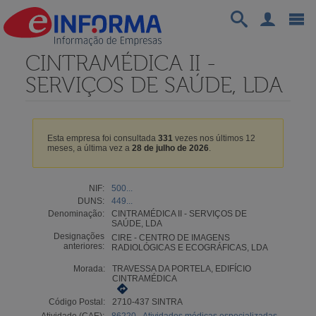
CINTRAMÉDICA II -
SERVIÇOS DE SAÚDE, LDA
Esta empresa foi consultada
331
vezes nos últimos 12
meses, a última vez a
28 de julho de 2026
.
NIF:
500...
DUNS:
449...
Denominação:
CINTRAMÉDICA II - SERVIÇOS DE
SAÚDE, LDA
Designações
CIRE - CENTRO DE IMAGENS
anteriores:
RADIOLÓGICAS E ECOGRÁFICAS, LDA
Morada:
TRAVESSA DA PORTELA, EDIFÍCIO
CINTRAMÉDICA
Código Postal:
2710-437 SINTRA
Atividade (CAE):
86220 - Atividades médicas especializadas