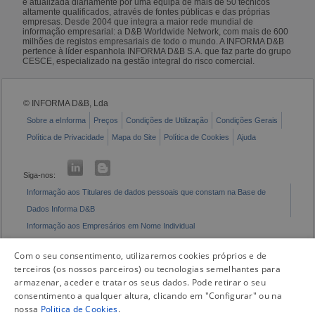
é atualizada diariamente por uma equipa de mais de 50 técnicos
altamente qualificados, através de fontes públicas e das próprias
empresas. Desde 2004 que integra a maior rede mundial de
informação empresarial: a D&B Worldwide Network, com mais de 600
milhões de registos empresariais de todo o mundo. A INFORMA D&B
pertence à líder espanhola INFORMA D&B S.A. que faz parte do grupo
CESCE, especializado na gestão integral do risco comercial.
© INFORMA D&B, Lda
Sobre a eInforma
Preços
Condições de Utilização
Condições Gerais
Política de Privacidade
Mapa do Site
Política de Cookies
Ajuda
Siga-nos:
Informação aos Titulares de dados pessoais que constam na Base de
Dados Informa D&B
Informação aos Empresários em Nome Individual
Livro de Reclamações Eletrónico
Com o seu consentimento, utilizaremos cookies próprios e de
terceiros (os nossos parceiros) ou tecnologias semelhantes para
armazenar, aceder e tratar os seus dados. Pode retirar o seu
consentimento a qualquer altura, clicando em "Configurar" ou na
nossa
Politica de Cookies
.