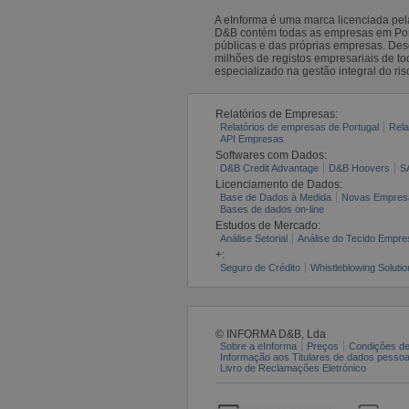
A eInforma é uma marca licenciada pe
D&B contém todas as empresas em Portu
públicas e das próprias empresas. De
milhões de registos empresariais de 
especializado na gestão integral do ris
Relatórios de Empresas:
Relatórios de empresas de Portugal
Rela
API Empresas
Softwares com Dados:
D&B Credit Advantage
D&B Hoovers
S
Licenciamento de Dados:
Base de Dados à Medida
Novas Empres
Bases de dados on-line
Estudos de Mercado:
Análise Setorial
Análise do Tecido Empres
+:
Seguro de Crédito
Whistleblowing Solutio
© INFORMA D&B, Lda
Sobre a eInforma
Preços
Condições de
Informação aos Titulares de dados pesso
Livro de Reclamações Eletrónico