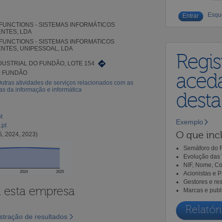
Esqu
FUNCTIONS - SISTEMAS INFORMÁTICOS
ENTES, LDA
FUNCTIONS - SISTEMAS INFORMATICOS
ENTES, UNIPESSOAL, LDA
Regis
DUSTRIAL DO FUNDÃO, LOTE 154
0 FUNDÃO
aceda
utras atividades de serviços relacionados com as
as da informação e informática
dest
t
Exemplo
pt
O que incl
5, 2024, 2023)
Semáforo do R
Evolução das 
NIF, Nome, Co
2024
2025
Acionistas e 
Gestores e re
a esta empresa
Marcas e publ
Relatóri
tração de resultados