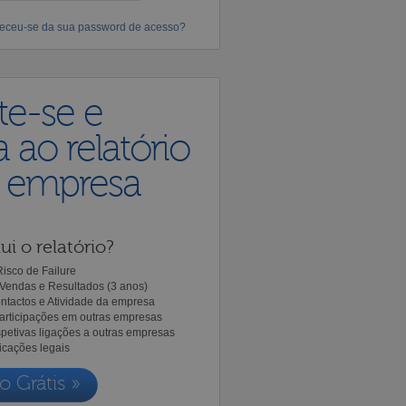
eceu-se da sua password de acesso?
te-se e
 ao relatório
a empresa
ui o relatório?
isco de Failure
Vendas e Resultados (3 anos)
ntactos e Atividade da empresa
Participações em outras empresas
spetivas ligações a outras empresas
icações legais
o Grátis »