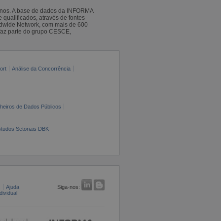
 anos. A base de dados da INFORMA
qualificados, através de fontes
ldwide Network, com mais de 600
faz parte do grupo CESCE,
ort
Análise da Concorrência
cheiros de Dados Públicos
tudos Setoriais DBK
s
Ajuda
Siga-nos:
ividual