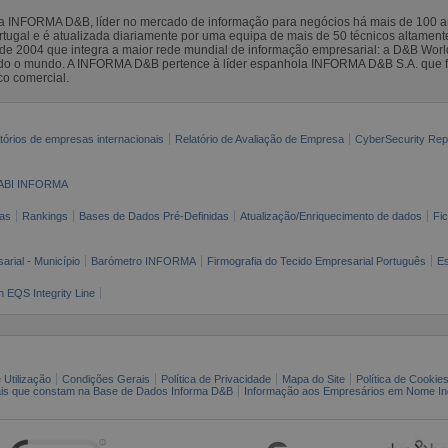
la INFORMA D&B, líder no mercado de informação para negócios há mais de 100
gal e é atualizada diariamente por uma equipa de mais de 50 técnicos altamente 
sde 2004 que integra a maior rede mundial de informação empresarial: a D&B Wor
todo o mundo. A INFORMA D&B pertence à líder espanhola INFORMA D&B S.A. que 
co comercial.
tórios de empresas internacionais
Relatório de Avaliação de Empresa
CyberSecurity Rep
ABI INFORMA
as
Rankings
Bases de Dados Pré-Definidas
Atualização/Enriquecimento de dados
Fi
arial - Município
Barómetro INFORMA
Firmografia do Tecido Empresarial Português
Es
n EQS Integrity Line
 Utilização
Condições Gerais
Política de Privacidade
Mapa do Site
Política de Cookie
ais que constam na Base de Dados Informa D&B
Informação aos Empresários em Nome Ind