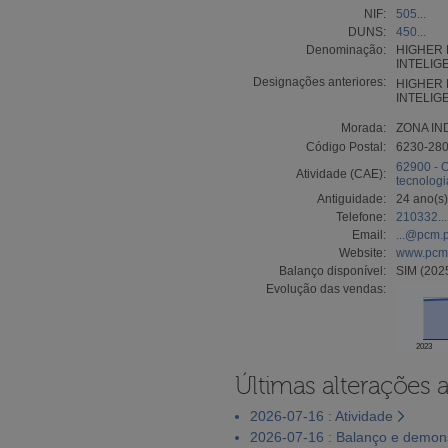
NIF:
505...
DUNS:
450...
Denominação:
HIGHER 
INTELIG
Designações anteriores:
HIGHER 
INTELIG
Morada:
ZONA IN
Código Postal:
6230-28
62900 - O
Atividade (CAE):
tecnologi
Antiguidade:
24 ano(s)
Telefone:
210332...
Email:
...@pcm.p
Website:
www.pcm.
Balanço disponível:
SIM (202
Evolução das vendas:
2023
Últimas alterações 
2026-07-16 : Atividade
2026-07-16 : Balanço e demons