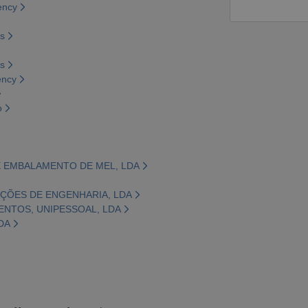
ency
os
os
ency
o
 E EMBALAMENTO DE MEL, LDA
UÇÕES DE ENGENHARIA, LDA
MENTOS, UNIPESSOAL, LDA
DA