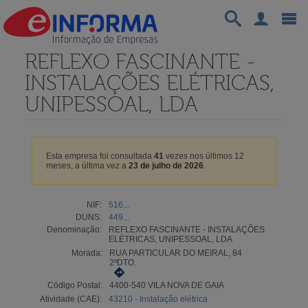
REFLEXO FASCINANTE -
INSTALAÇÕES ELÉTRICAS,
UNIPESSOAL, LDA
Esta empresa foi consultada
41
vezes nos últimos 12
meses, a última vez a
23 de julho de 2026
.
NIF:
516...
DUNS:
449...
Denominação:
REFLEXO FASCINANTE - INSTALAÇÕES
ELÉTRICAS, UNIPESSOAL, LDA
Morada:
RUA PARTICULAR DO MEIRAL, 84
2ºDTO.
Código Postal:
4400-540 VILA NOVA DE GAIA
Atividade (CAE):
43210 - Instalação elétrica