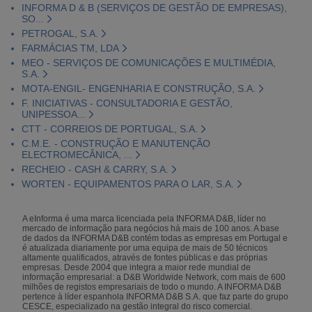
INFORMA D & B (SERVIÇOS DE GESTÃO DE EMPRESAS),
SO...
PETROGAL, S.A.
FARMÁCIAS TM, LDA
MEO - SERVIÇOS DE COMUNICAÇÕES E MULTIMÉDIA,
S.A.
MOTA-ENGIL- ENGENHARIA E CONSTRUÇÃO, S.A.
F. INICIATIVAS - CONSULTADORIA E GESTÃO,
UNIPESSOA...
CTT - CORREIOS DE PORTUGAL, S.A.
C.M.E. - CONSTRUÇÃO E MANUTENÇÃO
ELECTROMECÂNICA, ...
RECHEIO - CASH & CARRY, S.A.
WORTEN - EQUIPAMENTOS PARA O LAR, S.A.
A eInforma é uma marca licenciada pela INFORMA D&B, líder no
mercado de informação para negócios há mais de 100 anos. A base
de dados da INFORMA D&B contém todas as empresas em Portugal e
é atualizada diariamente por uma equipa de mais de 50 técnicos
altamente qualificados, através de fontes públicas e das próprias
empresas. Desde 2004 que integra a maior rede mundial de
informação empresarial: a D&B Worldwide Network, com mais de 600
milhões de registos empresariais de todo o mundo. A INFORMA D&B
pertence à líder espanhola INFORMA D&B S.A. que faz parte do grupo
CESCE, especializado na gestão integral do risco comercial.