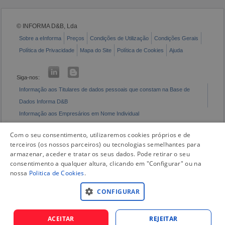
© INFORMA D&B, Lda
Sobre a eInforma
Preços
Condições de Utilização
Condições Gerais
Política de Privacidade
Mapa do Site
Política de Cookies
Ajuda
Siga-nos:
Informação aos Titulares de dados pessoais que constam na Base de
Dados Informa D&B
Informação aos Empresários em Nome Individual
Livro de Reclamações Eletrónico
Com o seu consentimento, utilizaremos cookies próprios e de
terceiros (os nossos parceiros) ou tecnologias semelhantes para
armazenar, aceder e tratar os seus dados. Pode retirar o seu
consentimento a qualquer altura, clicando em "Configurar" ou na
nossa
Politica de Cookies
.
CONFIGURAR
ACEITAR
REJEITAR