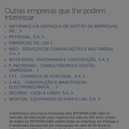
Outras empresas que lhe podem
interessar
INFORMA D & B (SERVIÇOS DE GESTÃO DE EMPRESAS),
SO...
PETROGAL, S.A.
FARMÁCIAS TM, LDA
MEO - SERVIÇOS DE COMUNICAÇÕES E MULTIMÉDIA,
S.A.
MOTA-ENGIL- ENGENHARIA E CONSTRUÇÃO, S.A.
F. INICIATIVAS - CONSULTADORIA E GESTÃO,
UNIPESSOA...
CTT - CORREIOS DE PORTUGAL, S.A.
C.M.E. - CONSTRUÇÃO E MANUTENÇÃO
ELECTROMECÂNICA, ...
RECHEIO - CASH & CARRY, S.A.
WORTEN - EQUIPAMENTOS PARA O LAR, S.A.
A eInforma é uma marca licenciada pela INFORMA D&B, líder no
mercado de informação para negócios há mais de 100 anos. A base
de dados da INFORMA D&B contém todas as empresas em Portugal e
é atualizada diariamente por uma equipa de mais de 50 técnicos