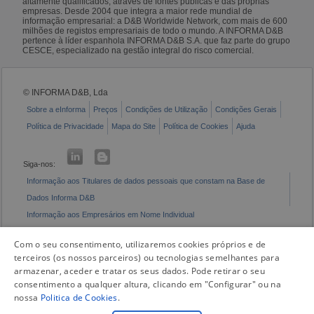
altamente qualificados, através de fontes públicas e das próprias
empresas. Desde 2004 que integra a maior rede mundial de
informação empresarial: a D&B Worldwide Network, com mais de 600
milhões de registos empresariais de todo o mundo. A INFORMA D&B
pertence à líder espanhola INFORMA D&B S.A. que faz parte do grupo
CESCE, especializado na gestão integral do risco comercial.
© INFORMA D&B, Lda
Sobre a eInforma
Preços
Condições de Utilização
Condições Gerais
Política de Privacidade
Mapa do Site
Política de Cookies
Ajuda
Siga-nos:
Informação aos Titulares de dados pessoais que constam na Base de
Dados Informa D&B
Informação aos Empresários em Nome Individual
Livro de Reclamações Eletrónico
Com o seu consentimento, utilizaremos cookies próprios e de
terceiros (os nossos parceiros) ou tecnologias semelhantes para
armazenar, aceder e tratar os seus dados. Pode retirar o seu
consentimento a qualquer altura, clicando em "Configurar" ou na
nossa
Politica de Cookies
.