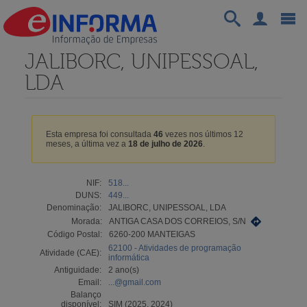
JALIBORC, UNIPESSOAL,
LDA
Esta empresa foi consultada
46
vezes nos últimos 12
meses, a última vez a
18 de julho de 2026
.
NIF:
518...
DUNS:
449...
Denominação:
JALIBORC, UNIPESSOAL, LDA
Morada:
ANTIGA CASA DOS CORREIOS, S/N
Código Postal:
6260-200 MANTEIGAS
62100 - Atividades de programação
Atividade (CAE):
informática
Antiguidade:
2 ano(s)
Email:
...@gmail.com
Balanço
disponível:
SIM (2025, 2024)