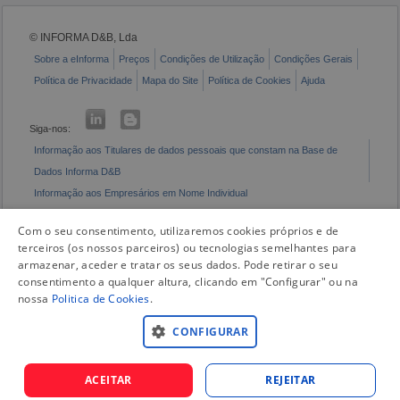
© INFORMA D&B, Lda
Sobre a eInforma
Preços
Condições de Utilização
Condições Gerais
Política de Privacidade
Mapa do Site
Política de Cookies
Ajuda
Siga-nos:
Informação aos Titulares de dados pessoais que constam na Base de
Dados Informa D&B
Informação aos Empresários em Nome Individual
Livro de Reclamações Eletrónico
Com o seu consentimento, utilizaremos cookies próprios e de
terceiros (os nossos parceiros) ou tecnologias semelhantes para
armazenar, aceder e tratar os seus dados. Pode retirar o seu
consentimento a qualquer altura, clicando em "Configurar" ou na
nossa
Politica de Cookies
.
CONFIGURAR
ACEITAR
REJEITAR