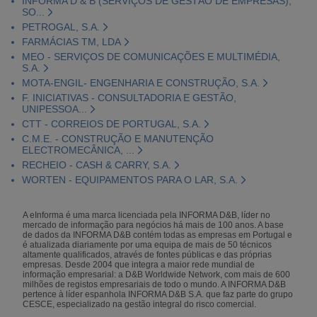
INFORMA D & B (SERVIÇOS DE GESTÃO DE EMPRESAS),
SO...
PETROGAL, S.A.
FARMÁCIAS TM, LDA
MEO - SERVIÇOS DE COMUNICAÇÕES E MULTIMÉDIA,
S.A.
MOTA-ENGIL- ENGENHARIA E CONSTRUÇÃO, S.A.
F. INICIATIVAS - CONSULTADORIA E GESTÃO,
UNIPESSOA...
CTT - CORREIOS DE PORTUGAL, S.A.
C.M.E. - CONSTRUÇÃO E MANUTENÇÃO
ELECTROMECÂNICA, ...
RECHEIO - CASH & CARRY, S.A.
WORTEN - EQUIPAMENTOS PARA O LAR, S.A.
A eInforma é uma marca licenciada pela INFORMA D&B, líder no
mercado de informação para negócios há mais de 100 anos. A base
de dados da INFORMA D&B contém todas as empresas em Portugal e
é atualizada diariamente por uma equipa de mais de 50 técnicos
altamente qualificados, através de fontes públicas e das próprias
empresas. Desde 2004 que integra a maior rede mundial de
informação empresarial: a D&B Worldwide Network, com mais de 600
milhões de registos empresariais de todo o mundo. A INFORMA D&B
pertence à líder espanhola INFORMA D&B S.A. que faz parte do grupo
CESCE, especializado na gestão integral do risco comercial.