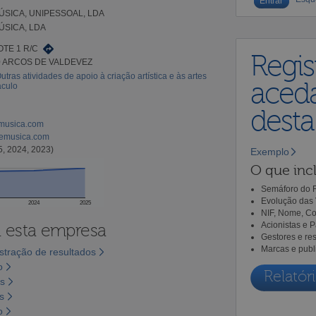
ÚSICA, UNIPESSOAL, LDA
ÚSICA, LDA
OTE 1 R/C
Regis
0 ARCOS DE VALDEVEZ
utras atividades de apoio à criação artística e às artes
aceda
áculo
dest
musica.com
emusica.com
5, 2024, 2023)
Exemplo
O que incl
Semáforo do R
Evolução das 
2024
2025
NIF, Nome, Co
Acionistas e 
a esta empresa
Gestores e re
Marcas e publ
tração de resultados
o
Relatóri
os
s
o