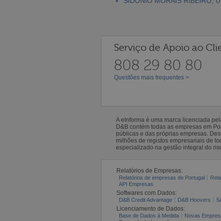
SIDÓNIO MORAIS RIBEIRO, 
Serviço de Apoio ao Cli
808 29 80 80
Questões mais frequentes >
A eInforma é uma marca licenciada pe
D&B contém todas as empresas em Portu
públicas e das próprias empresas. De
milhões de registos empresariais de 
especializado na gestão integral do ris
Relatórios de Empresas:
Relatórios de empresas de Portugal
Rela
API Empresas
Softwares com Dados:
D&B Credit Advantage
D&B Hoovers
S
Licenciamento de Dados:
Base de Dados à Medida
Novas Empres