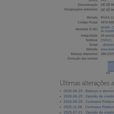
DUNS:
449...
Denominação:
DÊ DÊ M
Designações anteriores:
DÊ DÊ M
Morada:
RUA A, L
Código Postal:
4970-60
90390 - O
Atividade (CAE):
do espet
Antiguidade:
26 ano(s)
Telefone:
258515...
Email:
...@dede
Website:
www.ded
Balanço disponível:
SIM (202
Evolução das vendas:
2023
Últimas alterações 
2026-06-29 : Balanço e demons
2026-06-29 : Opinião de crédit
2026-05-29 : Contratos Públic
2025-11-06 : Contratos Público
2025-07-21 : Opinião de crédit