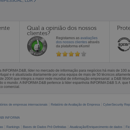
UNIPESSOAL, LDA
ente
Qual a opinião dos nossos
Prot
clientes?
Registamos as
avaliações
dos nossos clientes
através
da plataforma eKomi!
la INFORMA D&B, líder no mercado de informação para negócios há mais de 100
gal e é atualizada diariamente por uma equipa de mais de 50 técnicos altamente 
sde 2004 que integra a maior rede mundial de informação empresarial: a D&B Wor
todo o mundo. A INFORMA D&B pertence à líder espanhola INFORMA D&B S.A. que 
co comercial.
tórios de empresas internacionais
Relatório de Avaliação de Empresa
CyberSecurity Rep
ABI INFORMA
as
Rankings
Bases de Dados Pré-Definidas
Atualização/Enriquecimento de dados
Fi