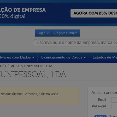
Login
Registo Gratuito
ftwares com Dados
Licenciamento de Dados
Estudos de M
DÊ DÊ MÚSICA, UNIPESSOAL, LDA
 UNIPESSOAL, LDA
Acesso ao ser
zes nos últimos 12 meses, a última vez a
Email
Password
Esqu