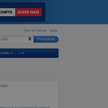
Tipos de Contrato
Ajuda
ercado
+
viço:
eceu-se da sua password de acesso?