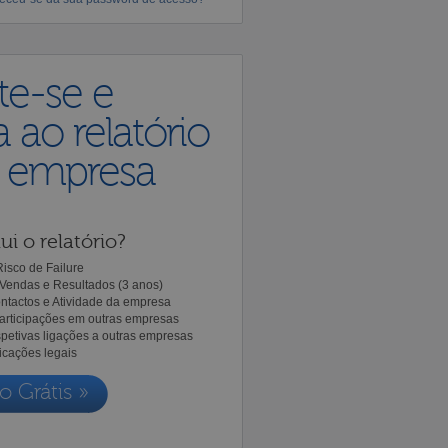
te-se e
 ao relatório
a empresa
ui o relatório?
isco de Failure
Vendas e Resultados (3 anos)
ntactos e Atividade da empresa
Participações em outras empresas
spetivas ligações a outras empresas
icações legais
o Grátis »