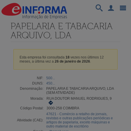
PAPELARIA E TABACARIA
ARQUIVO, LDA
Esta empresa foi consultada
18
vezes nos últimos 12
meses, a última vez a
26 de janeiro de 2026
.
NIF:
500...
DUNS:
450...
Denominação:
PAPELARIA E TABACARIA ARQUIVO, LDA
(SEM ATIVIDADE)
Morada:
RUA DOUTOR MANUEL RODRIGUES, 9
Código Postal:
3000-258 COIMBRA
47621 - Comércio a retalho de jornais,
revistas e outras publicações periódicas e
Atividade (CAE):
artigos de papelaria, exceto máquinas e
outro material de escritório