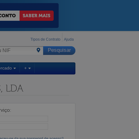
Tipos de Contrato
Ajuda
ercado
+
, LDA
viço:
eceu-se da sua password de acesso?