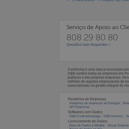
Serviço de Apoio ao Cli
808 29 80 80
Questões mais frequentes >
A eInforma é uma marca licenciada pe
D&B contém todas as empresas em Portu
públicas e das próprias empresas. De
milhões de registos empresariais de 
especializado na gestão integral do ris
Relatórios de Empresas:
Relatórios de empresas de Portugal
Rela
API Empresas
Softwares com Dados:
D&B Credit Advantage
D&B Hoovers
S
Licenciamento de Dados:
Base de Dados à Medida
Novas Empres
Bases de dados on-line