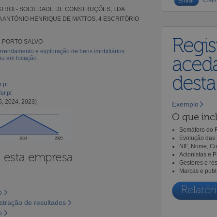
TROI - SOCIEDADE DE CONSTRUÇÕES, LDA
 ANTÓNIO HENRIQUE DE MATTOS, 4 ESCRITÓRIO
Regis
8 PORTO SALVO
rrendamento e exploração de bens imobiliários
aceda
 ou em locação
dest
r.pt
er.pt
5, 2024, 2023)
Exemplo
O que incl
Semáforo do R
Evolução das 
2024
2025
NIF, Nome, Co
a esta empresa
Acionistas e 
Gestores e re
Marcas e publ
Relatóri
o
tração de resultados
o