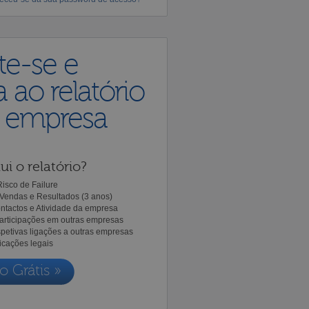
te-se e
 ao relatório
a empresa
ui o relatório?
isco de Failure
Vendas e Resultados (3 anos)
ntactos e Atividade da empresa
Participações em outras empresas
spetivas ligações a outras empresas
icações legais
o Grátis »