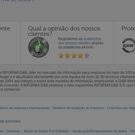
ente
Qual a opinião dos nossos
Prot
clientes?
Registamos as
avaliações
dos nossos clientes
através
da plataforma eKomi!
la INFORMA D&B, líder no mercado de informação para negócios há mais de 100
gal e é atualizada diariamente por uma equipa de mais de 50 técnicos altamente 
sde 2004 que integra a maior rede mundial de informação empresarial: a D&B Wor
todo o mundo. A INFORMA D&B pertence à líder espanhola INFORMA D&B S.A. que 
co comercial.
tórios de empresas internacionais
Relatório de Avaliação de Empresa
CyberSecurity Rep
ABI INFORMA
as
Rankings
Bases de Dados Pré-Definidas
Atualização/Enriquecimento de dados
Fi