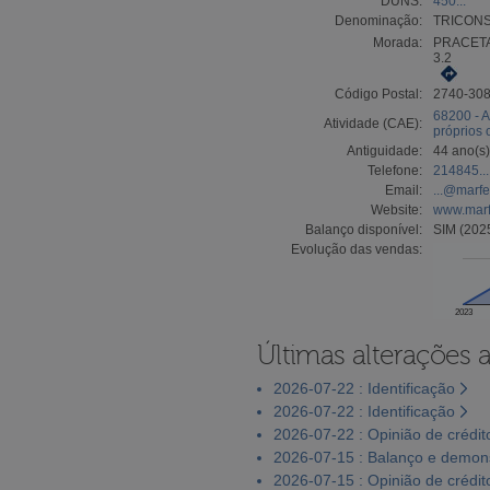
DUNS:
450...
Denominação:
TRICONS
Morada:
PRACETA
3.2
Código Postal:
2740-30
68200 - A
Atividade (CAE):
próprios
Antiguidade:
44 ano(s)
Telefone:
214845...
Email:
...@marfe
Website:
www.marf
Balanço disponível:
SIM (202
Evolução das vendas:
2023
Últimas alterações 
2026-07-22 : Identificação
2026-07-22 : Identificação
2026-07-22 : Opinião de crédit
2026-07-15 : Balanço e demons
2026-07-15 : Opinião de crédit