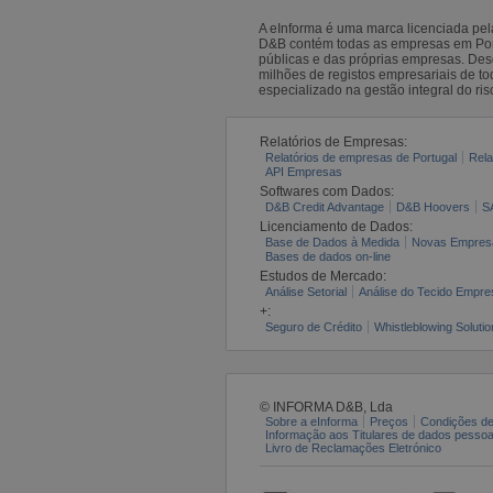
A eInforma é uma marca licenciada pe
D&B contém todas as empresas em Portu
públicas e das próprias empresas. De
milhões de registos empresariais de 
especializado na gestão integral do ris
Relatórios de Empresas:
Relatórios de empresas de Portugal
Rela
API Empresas
Softwares com Dados:
D&B Credit Advantage
D&B Hoovers
S
Licenciamento de Dados:
Base de Dados à Medida
Novas Empres
Bases de dados on-line
Estudos de Mercado:
Análise Setorial
Análise do Tecido Empres
+:
Seguro de Crédito
Whistleblowing Solutio
© INFORMA D&B, Lda
Sobre a eInforma
Preços
Condições de
Informação aos Titulares de dados pesso
Livro de Reclamações Eletrónico