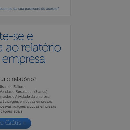
eceu-se da sua password de acesso?
te-se e
 ao relatório
a empresa
ui o relatório?
isco de Failure
Vendas e Resultados (3 anos)
ntactos e Atividade da empresa
Participações em outras empresas
spetivas ligações a outras empresas
icações legais
o Grátis »