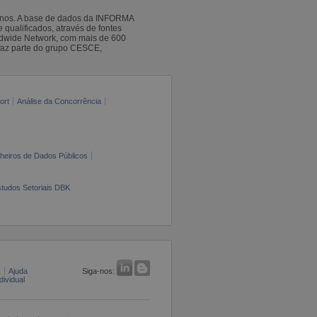
 anos. A base de dados da INFORMA
qualificados, através de fontes
ldwide Network, com mais de 600
faz parte do grupo CESCE,
ort
Análise da Concorrência
cheiros de Dados Públicos
tudos Setoriais DBK
s
Ajuda
Siga-nos:
ividual