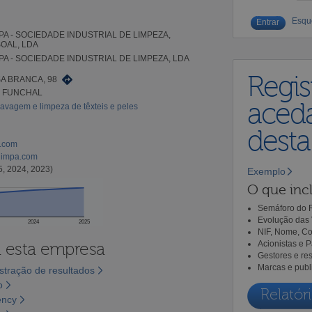
Esqu
PA - SOCIEDADE INDUSTRIAL DE LIMPEZA,
OAL, LDA
PA - SOCIEDADE INDUSTRIAL DE LIMPEZA, LDA
Regis
A BRANCA, 98
3 FUNCHAL
aceda
avagem e limpeza de têxteis e peles
dest
l.com
limpa.com
5, 2024, 2023)
Exemplo
O que incl
Semáforo do R
Evolução das 
2024
2025
NIF, Nome, Co
Acionistas e 
a esta empresa
Gestores e re
Marcas e publ
tração de resultados
o
Relatóri
ency