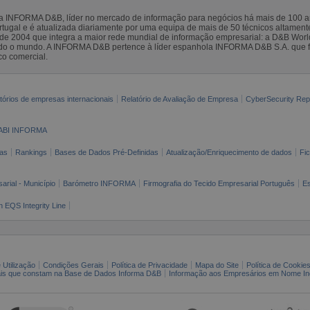
la INFORMA D&B, líder no mercado de informação para negócios há mais de 100
gal e é atualizada diariamente por uma equipa de mais de 50 técnicos altamente 
sde 2004 que integra a maior rede mundial de informação empresarial: a D&B Wor
todo o mundo. A INFORMA D&B pertence à líder espanhola INFORMA D&B S.A. que 
co comercial.
tórios de empresas internacionais
Relatório de Avaliação de Empresa
CyberSecurity Rep
ABI INFORMA
as
Rankings
Bases de Dados Pré-Definidas
Atualização/Enriquecimento de dados
Fi
arial - Município
Barómetro INFORMA
Firmografia do Tecido Empresarial Português
Es
n EQS Integrity Line
 Utilização
Condições Gerais
Política de Privacidade
Mapa do Site
Política de Cookie
ais que constam na Base de Dados Informa D&B
Informação aos Empresários em Nome Ind