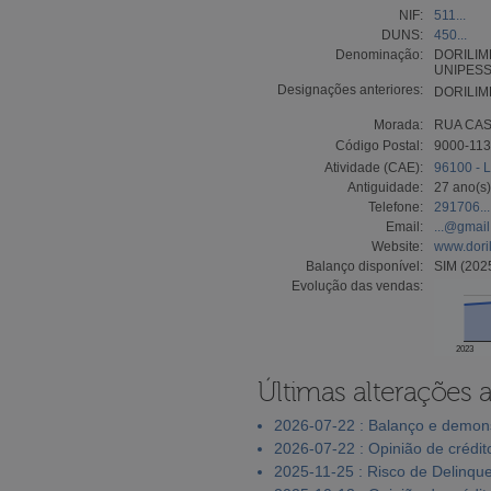
NIF:
511...
DUNS:
450...
Denominação:
DORILIM
UNIPESS
Designações anteriores:
DORILIM
Morada:
RUA CAS
Código Postal:
9000-11
Atividade (CAE):
96100 - L
Antiguidade:
27 ano(s)
Telefone:
291706...
Email:
...@gmai
Website:
www.dori
Balanço disponível:
SIM (202
Evolução das vendas:
2023
Últimas alterações 
2026-07-22 : Balanço e demons
2026-07-22 : Opinião de crédit
2025-11-25 : Risco de Delinqu