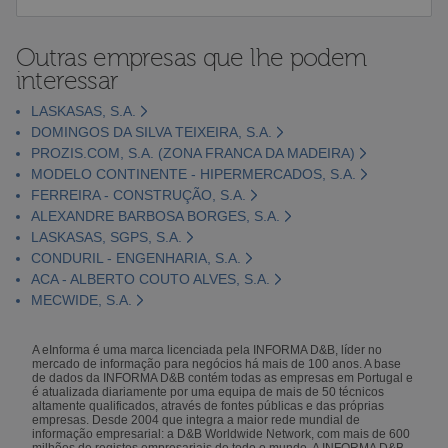
Outras empresas que lhe podem
interessar
LASKASAS, S.A.
DOMINGOS DA SILVA TEIXEIRA, S.A.
PROZIS.COM, S.A. (ZONA FRANCA DA MADEIRA)
MODELO CONTINENTE - HIPERMERCADOS, S.A.
FERREIRA - CONSTRUÇÃO, S.A.
ALEXANDRE BARBOSA BORGES, S.A.
LASKASAS, SGPS, S.A.
CONDURIL - ENGENHARIA, S.A.
ACA - ALBERTO COUTO ALVES, S.A.
MECWIDE, S.A.
A eInforma é uma marca licenciada pela INFORMA D&B, líder no
mercado de informação para negócios há mais de 100 anos. A base
de dados da INFORMA D&B contém todas as empresas em Portugal e
é atualizada diariamente por uma equipa de mais de 50 técnicos
altamente qualificados, através de fontes públicas e das próprias
empresas. Desde 2004 que integra a maior rede mundial de
informação empresarial: a D&B Worldwide Network, com mais de 600
milhões de registos empresariais de todo o mundo. A INFORMA D&B