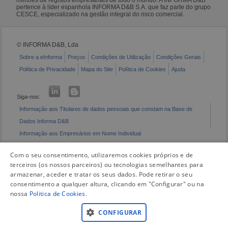
pertence à líder espanhola INFORMA D&B S.A. que faz parte do grupo
CESCE, especializado na gestão integral do risco comercial.
© INFORMA D&B, Lda
Sobre a eInforma
Preços
Condições de Utilização
Condições Gerais
Política de Privacidade
Mapa do Site
Política de Cookies
Ajuda
Siga-nos:
Informação aos Titulares de dados pessoais que constam na Base de
Dados Informa D&B
Informação aos Empresários em Nome Individual
Livro de Reclamações Eletrónico
Com o seu consentimento, utilizaremos cookies próprios e de
terceiros (os nossos parceiros) ou tecnologias semelhantes para
armazenar, aceder e tratar os seus dados. Pode retirar o seu
consentimento a qualquer altura, clicando em "Configurar" ou na
nossa
Politica de Cookies
.
CONFIGURAR