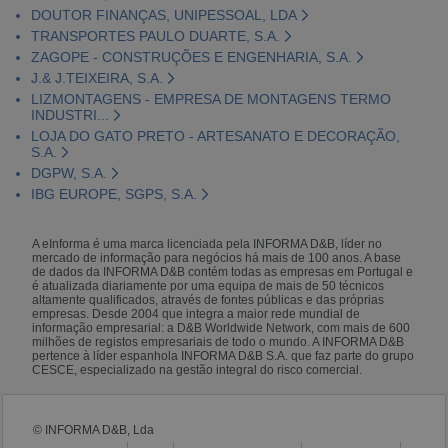
DOUTOR FINANÇAS, UNIPESSOAL, LDA
TRANSPORTES PAULO DUARTE, S.A.
ZAGOPE - CONSTRUÇÕES E ENGENHARIA, S.A.
J.& J.TEIXEIRA, S.A.
LIZMONTAGENS - EMPRESA DE MONTAGENS TERMO
INDUSTRI...
LOJA DO GATO PRETO - ARTESANATO E DECORAÇÃO,
S.A.
DGPW, S.A.
IBG EUROPE, SGPS, S.A.
A eInforma é uma marca licenciada pela INFORMA D&B, líder no
mercado de informação para negócios há mais de 100 anos. A base
de dados da INFORMA D&B contém todas as empresas em Portugal e
é atualizada diariamente por uma equipa de mais de 50 técnicos
altamente qualificados, através de fontes públicas e das próprias
empresas. Desde 2004 que integra a maior rede mundial de
informação empresarial: a D&B Worldwide Network, com mais de 600
milhões de registos empresariais de todo o mundo. A INFORMA D&B
pertence à líder espanhola INFORMA D&B S.A. que faz parte do grupo
CESCE, especializado na gestão integral do risco comercial.
© INFORMA D&B, Lda