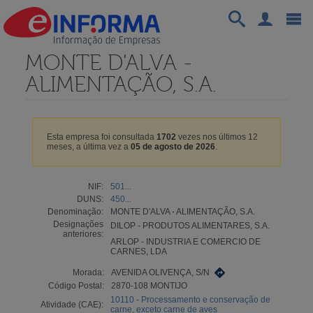
MONTE D'ALVA -
ALIMENTAÇÃO, S.A.
Esta empresa foi consultada
1702
vezes nos últimos 12
meses, a última vez a
05 de agosto de 2026
.
NIF:
501...
DUNS:
450...
Denominação:
MONTE D'ALVA - ALIMENTAÇÃO, S.A.
Designações
DILOP - PRODUTOS ALIMENTARES, S.A.
anteriores:
ARLOP - INDUSTRIA E COMERCIO DE
CARNES, LDA
Morada:
AVENIDA OLIVENÇA, S/N
Código Postal:
2870-108 MONTIJO
10110 - Processamento e conservação de
Atividade (CAE):
carne, exceto carne de aves