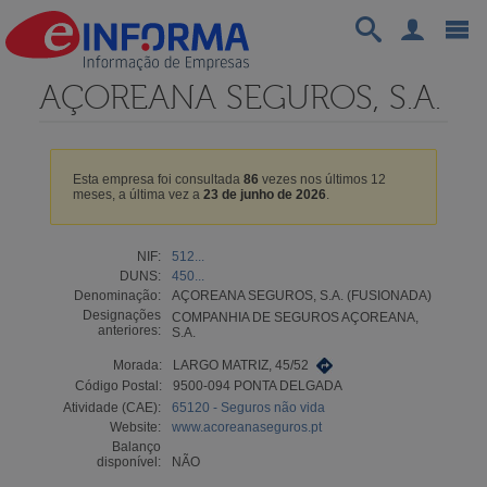
AÇOREANA SEGUROS, S.A.
Esta empresa foi consultada
86
vezes nos últimos 12
meses, a última vez a
23 de junho de 2026
.
NIF:
512...
DUNS:
450...
Denominação:
AÇOREANA SEGUROS, S.A. (FUSIONADA)
Designações
COMPANHIA DE SEGUROS AÇOREANA,
anteriores:
S.A.
Morada:
LARGO MATRIZ, 45/52
Código Postal:
9500-094 PONTA DELGADA
Atividade (CAE):
65120 - Seguros não vida
Website:
www.acoreanaseguros.pt
Balanço
disponível:
NÃO