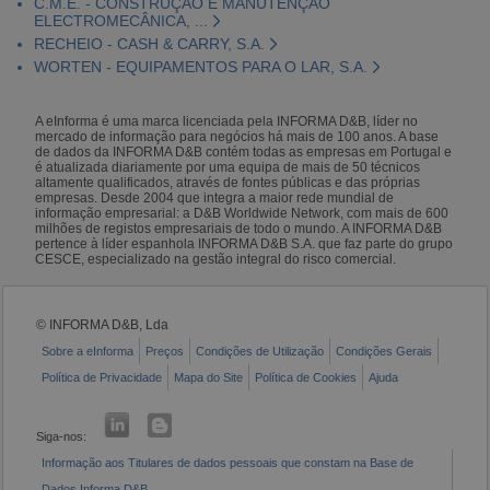
C.M.E. - CONSTRUÇÃO E MANUTENÇÃO
ELECTROMECÂNICA, ...
RECHEIO - CASH & CARRY, S.A.
WORTEN - EQUIPAMENTOS PARA O LAR, S.A.
A eInforma é uma marca licenciada pela INFORMA D&B, líder no
mercado de informação para negócios há mais de 100 anos. A base
de dados da INFORMA D&B contém todas as empresas em Portugal e
é atualizada diariamente por uma equipa de mais de 50 técnicos
altamente qualificados, através de fontes públicas e das próprias
empresas. Desde 2004 que integra a maior rede mundial de
informação empresarial: a D&B Worldwide Network, com mais de 600
milhões de registos empresariais de todo o mundo. A INFORMA D&B
pertence à líder espanhola INFORMA D&B S.A. que faz parte do grupo
CESCE, especializado na gestão integral do risco comercial.
© INFORMA D&B, Lda
Sobre a eInforma
Preços
Condições de Utilização
Condições Gerais
Política de Privacidade
Mapa do Site
Política de Cookies
Ajuda
Siga-nos:
Informação aos Titulares de dados pessoais que constam na Base de
Dados Informa D&B