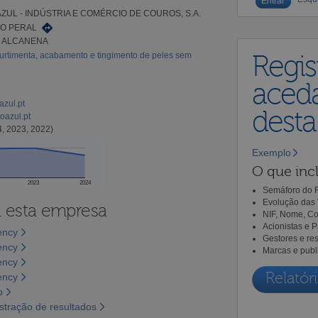
ZUL - INDÚSTRIA E COMÉRCIO DE COUROS, S.A.
O PERAL
2 ALCANENA
urtimenta, acabamento e tingimento de peles sem
Regis
aceda
azul.pt
dest
oazul.pt
, 2023, 2022)
Exemplo
O que incl
2023
2024
Semáforo do R
Evolução das 
a esta empresa
NIF, Nome, Co
Acionistas e 
ency
Gestores e re
ency
Marcas e publ
ency
Relatóri
ency
o
tração de resultados