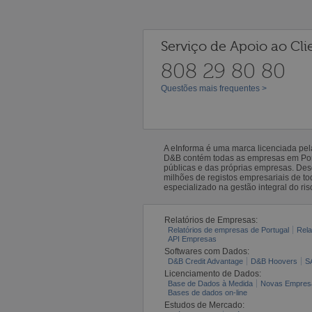
Serviço de Apoio ao Cli
808 29 80 80
Questões mais frequentes >
A eInforma é uma marca licenciada pe
D&B contém todas as empresas em Portu
públicas e das próprias empresas. De
milhões de registos empresariais de 
especializado na gestão integral do ris
Relatórios de Empresas:
Relatórios de empresas de Portugal
Rela
API Empresas
Softwares com Dados:
D&B Credit Advantage
D&B Hoovers
S
Licenciamento de Dados:
Base de Dados à Medida
Novas Empres
Bases de dados on-line
Estudos de Mercado: