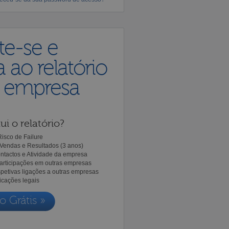
te-se e
 ao relatório
a empresa
ui o relatório?
isco de Failure
Vendas e Resultados (3 anos)
ntactos e Atividade da empresa
Participações em outras empresas
spetivas ligações a outras empresas
icações legais
o Grátis »