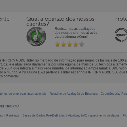
ente
Qual a opinião dos nossos
Prot
clientes?
Registamos as
avaliações
dos nossos clientes
através
da plataforma eKomi!
la INFORMA D&B, líder no mercado de informação para negócios há mais de 100
gal e é atualizada diariamente por uma equipa de mais de 50 técnicos altamente 
sde 2004 que integra a maior rede mundial de informação empresarial: a D&B Wor
todo o mundo. A INFORMA D&B pertence à líder espanhola INFORMA D&B S.A. que 
co comercial.
tórios de empresas internacionais
Relatório de Avaliação de Empresa
CyberSecurity Rep
ABI INFORMA
as
Rankings
Bases de Dados Pré-Definidas
Atualização/Enriquecimento de dados
Fi