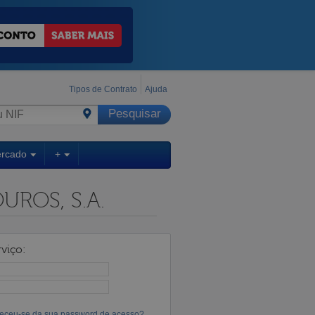
Tipos de Contrato
Ajuda
ercado
+
ROS, S.A.
viço:
eceu-se da sua password de acesso?