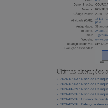
DUNS:
452...
Denominação:
COURO A
Morada:
PONTE D
Código Postal:
2380-18
15111 - C
Atividade (CAE):
pelo
Antiguidade:
39 ano(s)
Telefone:
249889...
Email:
...@couro
Website:
www.cour
Balanço disponível:
SIM (2024
Evolução das vendas:
2022
Últimas alterações 
2026-07-03 : Risco de Delinqu
2026-07-03 : Risco de Delinqu
2026-06-29 : Risco de Delinqu
2026-02-26 : Risco de Delinqu
2026-02-26 : Opinião de crédit
2026-02-26 : Balanço e demons