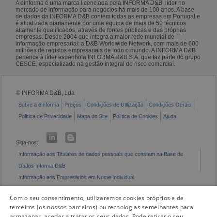
A eInforma é uma marca licenciada pela INFORMA D&B, líder no
mercado de informação para negócios há mais de 100 anos. A base
de dados da INFORMA D&B contém todas as empresas em Portugal e
é atualizada diariamente por uma equipa de mais de 50 técnicos
altamente qualificados, através de fontes públicas e das próprias
empresas. Desde 2004 que integra a maior rede mundial de
informação empresarial: a D&B Worldwide Network, com mais de 600
milhões de registos empresariais de todo o mundo. A INFORMA D&B
pertence à líder espanhola INFORMA D&B S.A. que faz parte do grupo
CESCE, especializado na gestão integral do risco comercial.
© INFORMA D&B, Lda
Sobre a eInforma
Preços
Condições de Utilização
Condições Gerais
Política de Privacidade
Mapa do Site
Política de Cookies
Ajuda
Siga-nos:
Informação aos Titulares de dados pessoais que constam na Base de
Dados Informa D&B
Informação aos Empresários em Nome Individual
Livro de Reclamações Eletrónico
Com o seu consentimento, utilizaremos cookies próprios e de
terceiros (os nossos parceiros) ou tecnologias semelhantes para
armazenar, aceder e tratar os seus dados. Pode retirar o seu