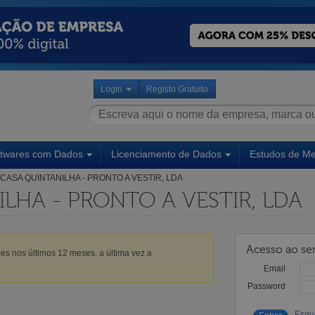
Login
Registo Gratuito
ftwares com Dados
Licenciamento de Dados
Estudos de M
CASA QUINTANILHA - PRONTO A VESTIR, LDA
LHA - PRONTO A VESTIR, LDA
Acesso ao ser
es nos últimos 12 meses, a última vez a
Email
Password
Esqu