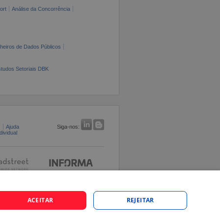
ort
Análise da Concorrência
cheiros de Dados Públicos
tudos Setoriais DBK
s
Ajuda
Siga-nos:
ividual
ACEITAR
REJEITAR