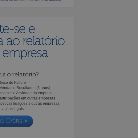
te-se e
 ao relatório
a empresa
ui o relatório?
isco de Failure
Vendas e Resultados (3 anos)
ntactos e Atividade da empresa
Participações em outras empresas
spetivas ligações a outras empresas
icações legais
o Grátis »