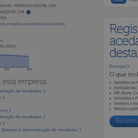
NILHA - PRONTO A VESTIR, LDA
VICENTE, 276
USA
io a retalho de vestuário para adultos
Regis
aceda
om
24, 2023)
dest
Exemplo
2024
2025
O que incl
a esta empresa
Semáforo do R
Evolução das 
tração de resultados
NIF, Nome, Co
o
Acionistas e 
Gestores e re
Marcas e publ
ency
tração de resultados
Relatóri
o
 Balanço e demonstração de resultados