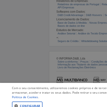
Relatórios de Empresas:
Relatórios de empresas de Portugal
Rela
API Empresas
Softwares com Dados:
D&B Credit Advantage
D&B Hoovers
S
Licenciamento de Dados:
Base de Dados à Medida
Novas Empres
Bases de dados on-line
Estudos de Mercado:
Análise Setorial
Análise do Tecido Empres
+:
Seguro de Crédito
Whistleblowing Solutio
© INFORMA D&B, Lda
Sobre a eInforma
Preços
Condições de
Informação aos Titulares de dados pesso
Livro de Reclamações Eletrónico
Com o seu consentimento, utilizaremos cookies próprios e de terce
armazenar, aceder e tratar os seus dados. Pode retirar o seu conse
Politica de Cookies
.
CONFIGURAR