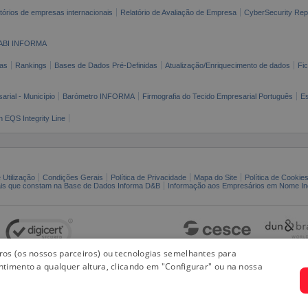
tórios de empresas internacionais
Relatório de Avaliação de Empresa
CyberSecurity Rep
ABI INFORMA
as
Rankings
Bases de Dados Pré-Definidas
Atualização/Enriquecimento de dados
Fi
arial - Município
Barómetro INFORMA
Firmografia do Tecido Empresarial Português
Es
n EQS Integrity Line
 Utilização
Condições Gerais
Política de Privacidade
Mapa do Site
Política de Cookie
ais que constam na Base de Dados Informa D&B
Informação aos Empresários em Nome Ind
iros (os nossos parceiros) ou tecnologias semelhantes para
ntimento a qualquer altura, clicando em "Configurar" ou na nossa