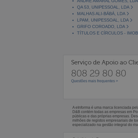
ANDRÉ AMARAL GOMES, LDA
QA 53, UNIPESSOAL, LDA
MALHAS ALI-BÁBÁ, LDA
LPAM, UNIPESSOAL, LDA
GRIFO COROADO, LDA
TÍTULOS E CÍRCULOS - IMOB
Serviço de Apoio ao Cli
808 29 80 80
Questões mais frequentes >
A eInforma é uma marca licenciada pe
D&B contém todas as empresas em Portu
públicas e das próprias empresas. De
milhões de registos empresariais de 
especializado na gestão integral do ris