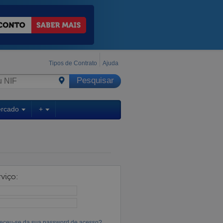
Tipos de Contrato
Ajuda
ercado
+
viço:
eceu-se da sua password de acesso?