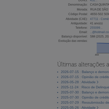
DUNS:
452...
Denominação:
CASA QUINTA
Morada:
RUA DE SÃO 
Código Postal:
4650-502 SO
Atividade (CAE):
47711 - Comérc
Antiguidade:
41 ano(s)
Telefone:
255099...
Email:
...@hotmail.c
Balanço disponível:
SIM (2025, 20
Evolução das vendas:
2023
Últimas alterações 
2026-07-15 : Balanço e demons
2026-07-15 : Opinião de crédit
2026-05-28 : Atividade
2025-11-24 : Risco de Delinqu
2025-07-30 : Balanço e demons
2025-07-30 : Opinião de crédit
2025-07-29 : Ressubmissão de
2025-05-26 : Atividade