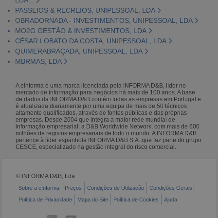
PASSEIOS & RECREIOS, UNIPESSOAL, LDA
OBRADORNADA - INVESTIMENTOS, UNIPESSOAL, LDA
MO2G GESTÃO & INVESTIMENTOS, LDA
CÉSAR LOBATO DA COSTA, UNIPESSOAL, LDA
QUIMERABRAÇADA, UNIPESSOAL, LDA
MBRMAS, LDA
A eInforma é uma marca licenciada pela INFORMA D&B, líder no
mercado de informação para negócios há mais de 100 anos. A base
de dados da INFORMA D&B contém todas as empresas em Portugal e
é atualizada diariamente por uma equipa de mais de 50 técnicos
altamente qualificados, através de fontes públicas e das próprias
empresas. Desde 2004 que integra a maior rede mundial de
informação empresarial: a D&B Worldwide Network, com mais de 600
milhões de registos empresariais de todo o mundo. A INFORMA D&B
pertence à líder espanhola INFORMA D&B S.A. que faz parte do grupo
CESCE, especializado na gestão integral do risco comercial.
© INFORMA D&B, Lda
Sobre a eInforma
Preços
Condições de Utilização
Condições Gerais
Política de Privacidade
Mapa do Site
Política de Cookies
Ajuda