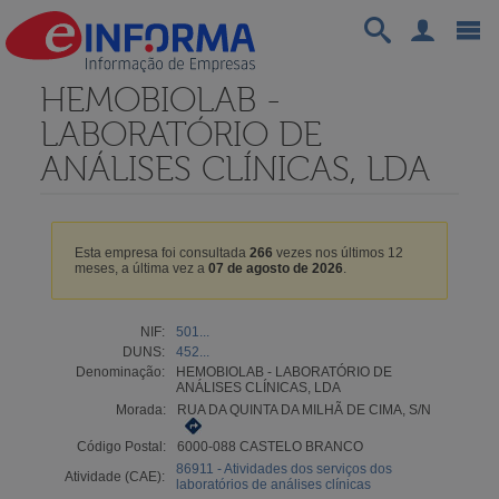
HEMOBIOLAB -
LABORATÓRIO DE
ANÁLISES CLÍNICAS, LDA
Esta empresa foi consultada
266
vezes nos últimos 12
meses, a última vez a
07 de agosto de 2026
.
NIF:
501...
DUNS:
452...
Denominação:
HEMOBIOLAB - LABORATÓRIO DE
ANÁLISES CLÍNICAS, LDA
Morada:
RUA DA QUINTA DA MILHÃ DE CIMA, S/N
Código Postal:
6000-088 CASTELO BRANCO
86911 - Atividades dos serviços dos
Atividade (CAE):
laboratórios de análises clínicas