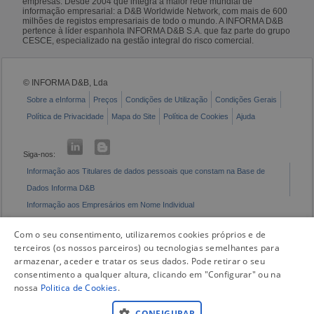
empresas. Desde 2004 que integra a maior rede mundial de
informação empresarial: a D&B Worldwide Network, com mais de 600
milhões de registos empresariais de todo o mundo. A INFORMA D&B
pertence à líder espanhola INFORMA D&B S.A. que faz parte do grupo
CESCE, especializado na gestão integral do risco comercial.
© INFORMA D&B, Lda
Sobre a eInforma
Preços
Condições de Utilização
Condições Gerais
Política de Privacidade
Mapa do Site
Política de Cookies
Ajuda
Siga-nos:
Informação aos Titulares de dados pessoais que constam na Base de
Dados Informa D&B
Informação aos Empresários em Nome Individual
Livro de Reclamações Eletrónico
Com o seu consentimento, utilizaremos cookies próprios e de
terceiros (os nossos parceiros) ou tecnologias semelhantes para
armazenar, aceder e tratar os seus dados. Pode retirar o seu
consentimento a qualquer altura, clicando em "Configurar" ou na
nossa
Politica de Cookies
.
CONFIGURAR