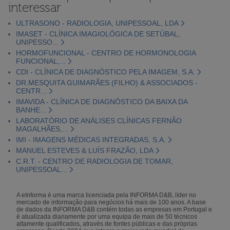
interessar
ULTRASONO - RADIOLOGIA, UNIPESSOAL, LDA
IMASET - CLÍNICA IMAGIOLÓGICA DE SETÚBAL,
UNIPESSO...
HORMOFUNCIONAL - CENTRO DE HORMONOLOGIA
FUNCIONAL,...
CDI - CLÍNICA DE DIAGNÓSTICO PELA IMAGEM, S.A.
DR.MESQUITA GUIMARÃES (FILHO) & ASSOCIADOS -
CENTR...
IMAVIDA - CLÍNICA DE DIAGNÓSTICO DA BAIXA DA
BANHE...
LABORATÓRIO DE ANÁLISES CLÍNICAS FERNÃO
MAGALHÃES,...
IMI - IMAGENS MÉDICAS INTEGRADAS, S.A.
MANUEL ESTEVES & LUÍS FRAZÃO, LDA
C.R.T. - CENTRO DE RADIOLOGIA DE TOMAR,
UNIPESSOAL...
A eInforma é uma marca licenciada pela INFORMA D&B, líder no
mercado de informação para negócios há mais de 100 anos. A base
de dados da INFORMA D&B contém todas as empresas em Portugal e
é atualizada diariamente por uma equipa de mais de 50 técnicos
altamente qualificados, através de fontes públicas e das próprias