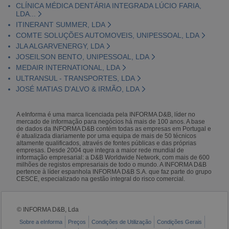
CLÍNICA MÉDICA DENTÁRIA INTEGRADA LÚCIO FARIA,
LDA...
ITINERANT SUMMER, LDA
COMTE SOLUÇÕES AUTOMOVEIS, UNIPESSOAL, LDA
JLA ALGARVENERGY, LDA
JOSEILSON BENTO, UNIPESSOAL, LDA
MEDAIR INTERNATIONAL, LDA
ULTRANSUL - TRANSPORTES, LDA
JOSÉ MATIAS D'ALVO & IRMÃO, LDA
A eInforma é uma marca licenciada pela INFORMA D&B, líder no
mercado de informação para negócios há mais de 100 anos. A base
de dados da INFORMA D&B contém todas as empresas em Portugal e
é atualizada diariamente por uma equipa de mais de 50 técnicos
altamente qualificados, através de fontes públicas e das próprias
empresas. Desde 2004 que integra a maior rede mundial de
informação empresarial: a D&B Worldwide Network, com mais de 600
milhões de registos empresariais de todo o mundo. A INFORMA D&B
pertence à líder espanhola INFORMA D&B S.A. que faz parte do grupo
CESCE, especializado na gestão integral do risco comercial.
© INFORMA D&B, Lda
Sobre a eInforma
Preços
Condições de Utilização
Condições Gerais