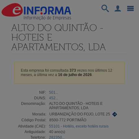
ALTO DO QUINTÃO -
HOTEIS E
APARTAMENTOS, LDA
Esta empresa foi consultada
373
vezes nos últimos 12
meses, a última vez a
16 de julho de 2026
.
NIF:
501...
DUNS:
452...
Denominação:
ALTO DO QUINTÃO - HOTEIS E
APARTAMENTOS, LDA
Morada:
URBANIZAÇÃO DO FOJO, LOTE 25
Código Postal:
8500-772 PORTIMÃO
Atividade (CAE):
55101 - Hotéis, exceto hotéis rurais
Antiguidade:
40 ano(s)
Telefone:
282350...