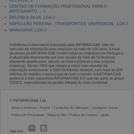
CENTRO DE FORMAÇÃO PROFISSIONAL PARA O
ARTESANATO ...
DELFIM & SILVA, LDA
NAPOLEÃO PEREIRA - TRANSPORTES, UNIPESSOAL, LDA
MANUGRAF, LDA
A eInforma é uma marca licenciada pela INFORMA D&B, líder no
mercado de informação para negócios há mais de 100 anos. A base
de dados da INFORMA D&B contém todas as empresas em Portugal e
é atualizada diariamente por uma equipa de mais de 50 técnicos
altamente qualificados, através de fontes públicas e das próprias
empresas. Desde 2004 que integra a maior rede mundial de
informação empresarial: a D&B Worldwide Network, com mais de 600
milhões de registos empresariais de todo o mundo. A INFORMA D&B
pertence à líder espanhola INFORMA D&B S.A. que faz parte do grupo
CESCE, especializado na gestão integral do risco comercial.
© INFORMA D&B, Lda
Sobre a eInforma
Preços
Condições de Utilização
Condições Gerais
Política de Privacidade
Mapa do Site
Política de Cookies
Ajuda
Siga-nos: