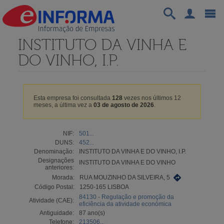
INSTITUTO DA VINHA E
DO VINHO, I.P.
Esta empresa foi consultada
128
vezes nos últimos 12
meses, a última vez a
03 de agosto de 2026
.
NIF:
501...
DUNS:
452...
Denominação:
INSTITUTO DA VINHA E DO VINHO, I.P.
Designações
INSTITUTO DA VINHA E DO VINHO
anteriores:
Morada:
RUA MOUZINHO DA SILVEIRA, 5
Código Postal:
1250-165 LISBOA
84130 - Regulação e promoção da
Atividade (CAE):
eficiência da atividade económica
Antiguidade:
87 ano(s)
Telefone:
213506...