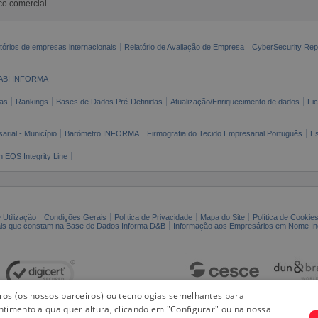
co comercial.
tórios de empresas internacionais
Relatório de Avaliação de Empresa
CyberSecurity Rep
ABI INFORMA
as
Rankings
Bases de Dados Pré-Definidas
Atualização/Enriquecimento de dados
Fi
arial - Município
Barómetro INFORMA
Firmografia do Tecido Empresarial Português
Es
n EQS Integrity Line
 Utilização
Condições Gerais
Política de Privacidade
Mapa do Site
Política de Cookie
ais que constam na Base de Dados Informa D&B
Informação aos Empresários em Nome Ind
iros (os nossos parceiros) ou tecnologias semelhantes para
ntimento a qualquer altura, clicando em "Configurar" ou na nossa