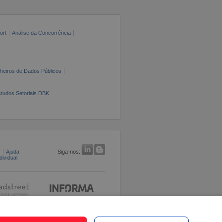
ort
Análise da Concorrência
cheiros de Dados Públicos
tudos Setoriais DBK
s
Ajuda
Siga-nos:
ividual