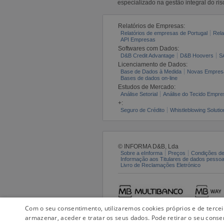
especializado na gestão integral do ris
Relatórios de Empresas:
Relatórios de empresas de Portugal
Rela
API Empresas
Softwares com Dados:
D&B Credit Advantage
D&B Hoovers
S
Licenciamento de Dados:
Base de Dados à Medida
Novas Empres
Bases de dados on-line
Estudos de Mercado:
Análise Setorial
Análise do Tecido Empres
+:
Seguro de Crédito
Whistleblowing Solutio
© INFORMA D&B, Lda
Sobre a eInforma
Preços
Condições de
Informação aos Titulares de dados pesso
Livro de Reclamações Eletrónico
Com o seu consentimento, utilizaremos cookies próprios e de terce
armazenar, aceder e tratar os seus dados. Pode retirar o seu conse