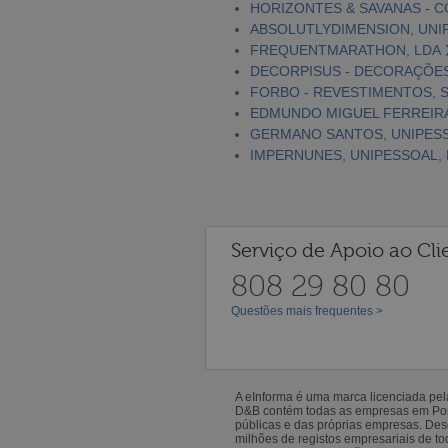
HORIZONTES & SAVANAS - C
ABSOLUTLYDIMENSION, UNI
FREQUENTMARATHON, LDA
DECORPISUS - DECORAÇÕES
FORBO - REVESTIMENTOS, S
EDMUNDO MIGUEL FERREIRA
GERMANO SANTOS, UNIPESS
IMPERNUNES, UNIPESSOAL,
Serviço de Apoio ao Cli
808 29 80 80
Questões mais frequentes >
A eInforma é uma marca licenciada pe
D&B contém todas as empresas em Portu
públicas e das próprias empresas. De
milhões de registos empresariais de 