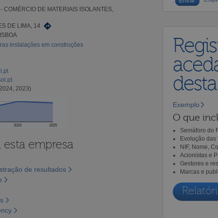
- COMÉRCIO DE MATERIAIS ISOLANTES,
S DE LIMA, 14
LISBOA
Regis
ras instalações em construções
aceda
l.pt
dest
ol.pt
2024, 2023)
Exemplo
O que incl
2024
2025
Semáforo do R
Evolução das 
a esta empresa
NIF, Nome, Co
Acionistas e 
Gestores e re
tração de resultados
Marcas e publ
o
Relatóri
os
ency