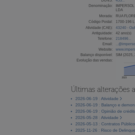
DUNS:
453...
Denominação:
IMPERSOL 
LDA
Morada:
RUA FLORE
Código Postal:
1700-196 
Atividade (CAE):
43240 - Out
Antiguidade:
42 ano(s)
Telefone:
218496...
Email:
...@imperso
Website:
www.impers
Balanço disponível:
SIM (2025, 
Evolução das vendas:
2023
Últimas alterações 
2026-06-19 : Atividade
2026-06-19 : Balanço e demons
2026-06-19 : Opinião de crédit
2026-05-28 : Atividade
2026-05-13 : Contratos Públic
2025-11-26 : Risco de Delinqu