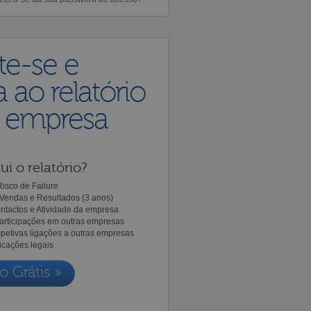
te-se e
 ao relatório
a empresa
ui o relatório?
isco de Failure
Vendas e Resultados (3 anos)
ntactos e Atividade da empresa
Participações em outras empresas
spetivas ligações a outras empresas
icações legais
o Grátis »