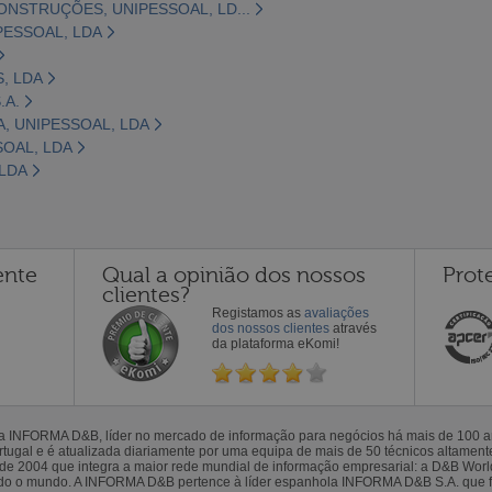
ONSTRUÇÕES, UNIPESSOAL, LD...
PESSOAL, LDA
, LDA
.A.
, UNIPESSOAL, LDA
OAL, LDA
 LDA
ente
Qual a opinião dos nossos
Prot
clientes?
Registamos as
avaliações
dos nossos clientes
através
da plataforma eKomi!
la INFORMA D&B, líder no mercado de informação para negócios há mais de 100
gal e é atualizada diariamente por uma equipa de mais de 50 técnicos altamente 
sde 2004 que integra a maior rede mundial de informação empresarial: a D&B Wor
todo o mundo. A INFORMA D&B pertence à líder espanhola INFORMA D&B S.A. que 