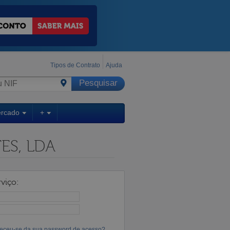
Tipos de Contrato
Ajuda
ercado
+
ES, LDA
viço:
eceu-se da sua password de acesso?