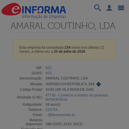
AMARAL COUTINHO, LDA
Esta empresa foi consultada
234
vezes nos últimos 12
meses, a última vez a
25 de julho de 2026
.
NIF:
502...
DUNS:
453...
Denominação:
AMARAL COUTINHO, LDA
Morada:
AVENIDA DA REPÚBLICA, 294
Código Postal:
4430-188 VILA NOVA DE GAIA
47730 - Comércio a retalho de produtos
Atividade (CAE):
farmacêuticos
Antiguidade:
34 ano(s)
Telefone:
223754...
Email:
...@farmavenida.pt
Balanço
disponível:
SIM (2025, 2024, 2023)