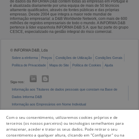
de dados da INFORMA D&B contém todas as empresas em Portugal e
é atualizada diariamente por uma equipa de mais de 50 técnicos
altamente qualificados, através de fontes públicas e das próprias
empresas. Desde 2004 que integra a maior rede mundial de
informação empresarial: a D&B Worldwide Network, com mais de 600
milhões de registos empresariais de todo o mundo. A INFORMA D&B
pertence à líder espanhola INFORMA D&B S.A. que faz parte do grupo
CESCE, especializado na gestão integral do risco comercial.
© INFORMA D&B, Lda
Sobre a eInforma
Preços
Condições de Utilização
Condições Gerais
Política de Privacidade
Mapa do Site
Política de Cookies
Ajuda
Siga-nos:
Informação aos Titulares de dados pessoais que constam na Base de
Dados Informa D&B
Informação aos Empresários em Nome Individual
Livro de Reclamações Eletrónico
Com o seu consentimento, utilizaremos cookies próprios e de
terceiros (os nossos parceiros) ou tecnologias semelhantes para
armazenar, aceder e tratar os seus dados. Pode retirar o seu
consentimento a qualquer altura, clicando em "Configurar" ou na