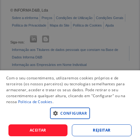
© INFORMA D&B, Lda
Sobre a eInforma
Preços
Condições de Utilização
Condições Gerais
Política de Privacidade
Mapa do Site
Política de Cookies
Ajuda
Siga-nos:
Informação aos Titulares de dados pessoais que constam na Base de
Dados Informa D&B
Informação aos Empresários em Nome Individual
Livro de Reclamações Eletrónico
Com o seu consentimento, utilizaremos cookies próprios e de
terceiros (os nossos parceiros) ou tecnologias semelhantes para
armazenar, aceder e tratar os seus dados. Pode retirar o seu
consentimento a qualquer altura, clicando em "Configurar" ou na
nossa
Politica de Cookies
.
CONFIGURAR
ACEITAR
REJEITAR