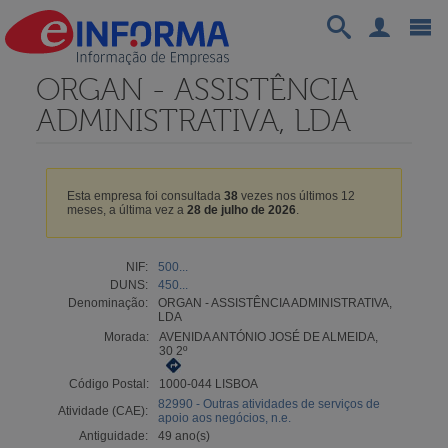
ORGAN - ASSISTÊNCIA
ADMINISTRATIVA, LDA
Esta empresa foi consultada
38
vezes nos últimos 12
meses, a última vez a
28 de julho de 2026
.
NIF:
500...
DUNS:
450...
Denominação:
ORGAN - ASSISTÊNCIA ADMINISTRATIVA,
LDA
Morada:
AVENIDA ANTÓNIO JOSÉ DE ALMEIDA,
30 2º
Código Postal:
1000-044 LISBOA
82990 - Outras atividades de serviços de
Atividade (CAE):
apoio aos negócios, n.e.
Antiguidade:
49 ano(s)