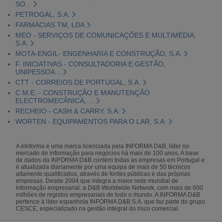
SO...
PETROGAL, S.A.
FARMÁCIAS TM, LDA
MEO - SERVIÇOS DE COMUNICAÇÕES E MULTIMÉDIA,
S.A.
MOTA-ENGIL- ENGENHARIA E CONSTRUÇÃO, S.A.
F. INICIATIVAS - CONSULTADORIA E GESTÃO,
UNIPESSOA...
CTT - CORREIOS DE PORTUGAL, S.A.
C.M.E. - CONSTRUÇÃO E MANUTENÇÃO
ELECTROMECÂNICA, ...
RECHEIO - CASH & CARRY, S.A.
WORTEN - EQUIPAMENTOS PARA O LAR, S.A.
A eInforma é uma marca licenciada pela INFORMA D&B, líder no
mercado de informação para negócios há mais de 100 anos. A base
de dados da INFORMA D&B contém todas as empresas em Portugal e
é atualizada diariamente por uma equipa de mais de 50 técnicos
altamente qualificados, através de fontes públicas e das próprias
empresas. Desde 2004 que integra a maior rede mundial de
informação empresarial: a D&B Worldwide Network, com mais de 600
milhões de registos empresariais de todo o mundo. A INFORMA D&B
pertence à líder espanhola INFORMA D&B S.A. que faz parte do grupo
CESCE, especializado na gestão integral do risco comercial.