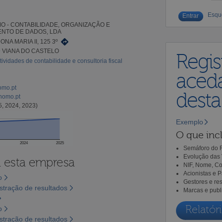
Esqu
 - CONTABILIDADE, ORGANIZAÇÃO E
NTO DE DADOS, LDA
NA MARIA II, 125 3º
9 VIANA DO CASTELO
Regis
tividades de contabilidade e consultoria fiscal
aceda
omo.pt
dest
nomo.pt
5, 2024, 2023)
Exemplo
O que incl
2024
2025
Semáforo do R
Evolução das 
a esta empresa
NIF, Nome, Co
Acionistas e 
o
Gestores e re
tração de resultados
Marcas e publ
Relatóri
o
tração de resultados