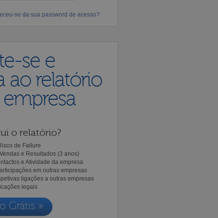
eceu-se da sua password de acesso?
te-se e
 ao relatório
a empresa
ui o relatório?
isco de Failure
Vendas e Resultados (3 anos)
ntactos e Atividade da empresa
Participações em outras empresas
spetivas ligações a outras empresas
icações legais
o Grátis »