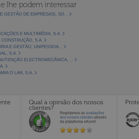
e lhe podem interessar
E GESTÃO DE EMPRESAS), SO...
CAÇÕES E MULTIMÉDIA, S.A.
 CONSTRUÇÃO, S.A.
ORIA E GESTÃO, UNIPESSOA...
L, S.A.
NUTENÇÃO ELECTROMECÂNICA, ...
A.
RA O LAR, S.A.
ente
Qual a opinião dos nossos
Prot
clientes?
Registamos as
avaliações
dos nossos clientes
através
da plataforma eKomi!