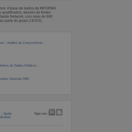
 anos. A base de dados da INFORMA
qualificados, através de fontes
ldwide Network, com mais de 600
faz parte do grupo CESCE,
ort
Análise da Concorrência
cheiros de Dados Públicos
tudos Setoriais DBK
s
Ajuda
Siga-nos:
ividual