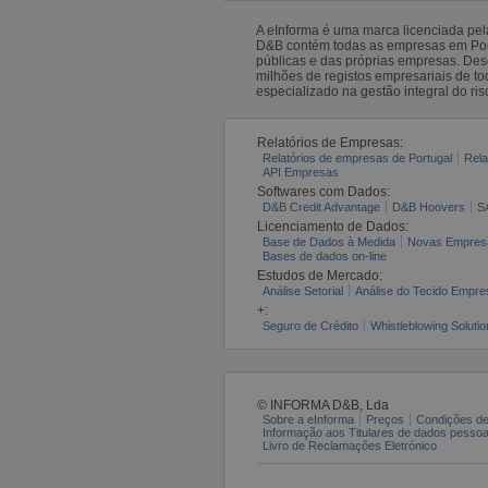
A eInforma é uma marca licenciada pe
D&B contém todas as empresas em Portu
públicas e das próprias empresas. De
milhões de registos empresariais de 
especializado na gestão integral do ris
Relatórios de Empresas:
Relatórios de empresas de Portugal
Rela
API Empresas
Softwares com Dados:
D&B Credit Advantage
D&B Hoovers
S
Licenciamento de Dados:
Base de Dados à Medida
Novas Empres
Bases de dados on-line
Estudos de Mercado:
Análise Setorial
Análise do Tecido Empres
+:
Seguro de Crédito
Whistleblowing Solutio
© INFORMA D&B, Lda
Sobre a eInforma
Preços
Condições de
Informação aos Titulares de dados pesso
Livro de Reclamações Eletrónico