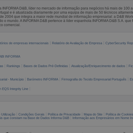
la INFORMA D&B, líder no mercado de informação para negócios há mais de 100
gal e é atualizada diariamente por uma equipa de mais de 50 técnicos altamente 
sde 2004 que integra a maior rede mundial de informação empresarial: a D&B Wor
todo o mundo. A INFORMA D&B pertence à líder espanhola INFORMA D&B S.A. que 
co comercial.
tórios de empresas internacionais
Relatório de Avaliação de Empresa
CyberSecurity Rep
ABI INFORMA
as
Rankings
Bases de Dados Pré-Definidas
Atualização/Enriquecimento de dados
Fi
arial - Município
Barómetro INFORMA
Firmografia do Tecido Empresarial Português
Es
n EQS Integrity Line
 Utilização
Condições Gerais
Política de Privacidade
Mapa do Site
Política de Cookie
ais que constam na Base de Dados Informa D&B
Informação aos Empresários em Nome Ind