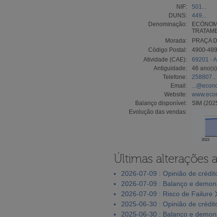
NIF:
501...
DUNS:
449...
Denominação:
ECÓNOMO
TRATAME
Morada:
PRAÇA DO
Código Postal:
4900-48
Atividade (CAE):
69201 - A
Antiguidade:
46 ano(s)
Telefone:
258807...
Email:
...@econ
Website:
www.eco
Balanço disponível:
SIM (202
Evolução das vendas:
2023
Últimas alterações 
2026-07-09 : Opinião de crédit
2026-07-09 : Balanço e demons
2026-07-09 : Risco de Failure
2025-06-30 : Opinião de crédit
2025-06-30 : Balanço e demons