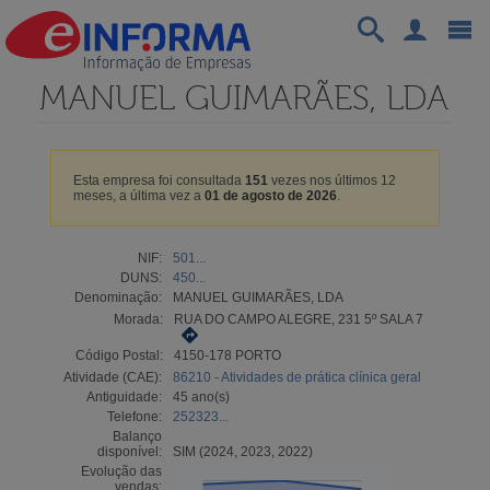
MANUEL GUIMARÃES, LDA
Esta empresa foi consultada
151
vezes nos últimos 12
meses, a última vez a
01 de agosto de 2026
.
NIF:
501...
DUNS:
450...
Denominação:
MANUEL GUIMARÃES, LDA
Morada:
RUA DO CAMPO ALEGRE, 231 5º SALA 7
Código Postal:
4150-178 PORTO
Atividade (CAE):
86210 - Atividades de prática clínica geral
Antiguidade:
45 ano(s)
Telefone:
252323...
Balanço
disponível:
SIM (2024, 2023, 2022)
Evolução das
vendas: