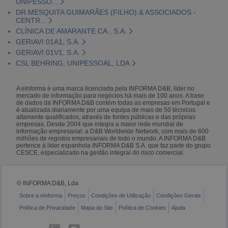
UNIPESSO...
DR.MESQUITA GUIMARÃES (FILHO) & ASSOCIADOS -
CENTR...
CLÍNICA DE AMARANTE CA., S.A.
GERIAVI 01A1, S.A.
GERIAVI 01V1, S.A.
CSL BEHRING, UNIPESSOAL, LDA
A eInforma é uma marca licenciada pela INFORMA D&B, líder no
mercado de informação para negócios há mais de 100 anos. A base
de dados da INFORMA D&B contém todas as empresas em Portugal e
é atualizada diariamente por uma equipa de mais de 50 técnicos
altamente qualificados, através de fontes públicas e das próprias
empresas. Desde 2004 que integra a maior rede mundial de
informação empresarial: a D&B Worldwide Network, com mais de 600
milhões de registos empresariais de todo o mundo. A INFORMA D&B
pertence à líder espanhola INFORMA D&B S.A. que faz parte do grupo
CESCE, especializado na gestão integral do risco comercial.
© INFORMA D&B, Lda
Sobre a eInforma
Preços
Condições de Utilização
Condições Gerais
Política de Privacidade
Mapa do Site
Política de Cookies
Ajuda