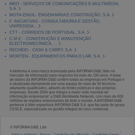
MEO - SERVIÇOS DE COMUNICAÇÕES E MULTIMÉDIA,
S.A.
MOTA-ENGIL- ENGENHARIA E CONSTRUÇÃO, S.A.
F. INICIATIVAS - CONSULTADORIA E GESTÃO,
UNIPESSOA...
CTT - CORREIOS DE PORTUGAL, S.A.
C.M.E. - CONSTRUÇÃO E MANUTENÇÃO
ELECTROMECÂNICA, ...
RECHEIO - CASH & CARRY, S.A.
WORTEN - EQUIPAMENTOS PARA O LAR, S.A.
A eInforma é uma marca licenciada pela INFORMA D&B, líder no
mercado de informação para negócios há mais de 100 anos. A base
de dados da INFORMA D&B contém todas as empresas em Portugal e
é atualizada diariamente por uma equipa de mais de 50 técnicos
altamente qualificados, através de fontes públicas e das próprias
empresas. Desde 2004 que integra a maior rede mundial de
informação empresarial: a D&B Worldwide Network, com mais de 600
milhões de registos empresariais de todo o mundo. A INFORMA D&B
pertence à líder espanhola INFORMA D&B S.A. que faz parte do grupo
CESCE, especializado na gestão integral do risco comercial.
© INFORMA D&B, Lda
Sobre a eInforma
Preços
Condições de Utilização
Condições Gerais