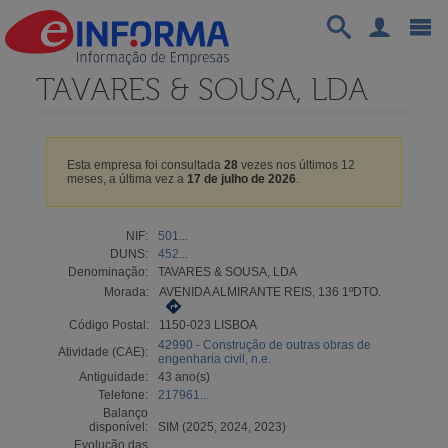
TAVARES & SOUSA, LDA
Esta empresa foi consultada
28
vezes nos últimos 12
meses, a última vez a
17 de julho de 2026
.
NIF:
501...
DUNS:
452...
Denominação:
TAVARES & SOUSA, LDA
Morada:
AVENIDA ALMIRANTE REIS, 136 1ºDTO.
Código Postal:
1150-023 LISBOA
42990 - Construção de outras obras de
Atividade (CAE):
engenharia civil, n.e.
Antiguidade:
43 ano(s)
Telefone:
217961...
Balanço
disponível:
SIM (2025, 2024, 2023)
Evolução das