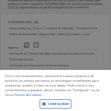
milhões de registos empresariais de todo o mundo. A INFORMA D&B
pertence à líder espanhola INFORMA D&B S.A. que faz parte do grupo
CESCE, especializado na gestão integral do risco comercial.
© INFORMA D&B, Lda
Sobre a eInforma
Preços
Condições de Utilização
Condições Gerais
Política de Privacidade
Mapa do Site
Política de Cookies
Ajuda
Siga-nos:
Informação aos Titulares de dados pessoais que constam na Base de
Dados Informa D&B
Informação aos Empresários em Nome Individual
Livro de Reclamações Eletrónico
Com o seu consentimento, utilizaremos cookies próprios e de
terceiros (os nossos parceiros) ou tecnologias semelhantes para
armazenar, aceder e tratar os seus dados. Pode retirar o seu
consentimento a qualquer altura, clicando em "Configurar" ou na
nossa
Politica de Cookies
.
CONFIGURAR