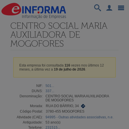
CENTRO SOCIAL MARIA
AUXILIADORA DE
MOGOFORES
Esta empresa foi consultada
116
vezes nos últimos 12
meses, a última vez a
19 de julho de 2026
.
NIF:
501...
DUNS:
337...
Denominação:
CENTRO SOCIAL MARIA AUXILIADORA
DE MOGOFORES
Morada:
RUA DO BÁRRIO, 34
Código Postal:
3780-455 MOGOFORES
Atividade (CAE):
94995 - Outras atividades associativas, n.e.
Antiguidade:
53 ano(s)
Telefone:
231515...