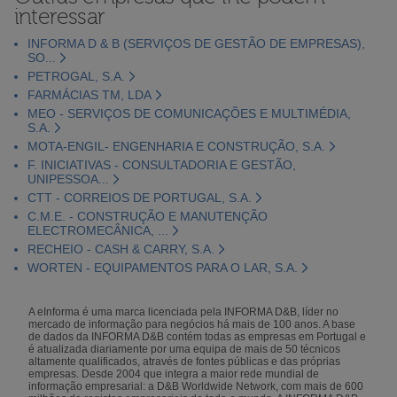
interessar
INFORMA D & B (SERVIÇOS DE GESTÃO DE EMPRESAS),
SO...
PETROGAL, S.A.
FARMÁCIAS TM, LDA
MEO - SERVIÇOS DE COMUNICAÇÕES E MULTIMÉDIA,
S.A.
MOTA-ENGIL- ENGENHARIA E CONSTRUÇÃO, S.A.
F. INICIATIVAS - CONSULTADORIA E GESTÃO,
UNIPESSOA...
CTT - CORREIOS DE PORTUGAL, S.A.
C.M.E. - CONSTRUÇÃO E MANUTENÇÃO
ELECTROMECÂNICA, ...
RECHEIO - CASH & CARRY, S.A.
WORTEN - EQUIPAMENTOS PARA O LAR, S.A.
A eInforma é uma marca licenciada pela INFORMA D&B, líder no
mercado de informação para negócios há mais de 100 anos. A base
de dados da INFORMA D&B contém todas as empresas em Portugal e
é atualizada diariamente por uma equipa de mais de 50 técnicos
altamente qualificados, através de fontes públicas e das próprias
empresas. Desde 2004 que integra a maior rede mundial de
informação empresarial: a D&B Worldwide Network, com mais de 600