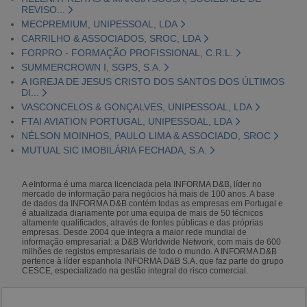
REVISO...
MECPREMIUM, UNIPESSOAL, LDA
CARRILHO & ASSOCIADOS, SROC, LDA
FORPRO - FORMAÇÃO PROFISSIONAL, C.R.L.
SUMMERCROWN I, SGPS, S.A.
A IGREJA DE JESUS CRISTO DOS SANTOS DOS ÚLTIMOS
DI...
VASCONCELOS & GONÇALVES, UNIPESSOAL, LDA
FTAI AVIATION PORTUGAL, UNIPESSOAL, LDA
NÉLSON MOINHOS, PAULO LIMA & ASSOCIADO, SROC
MUTUAL SIC IMOBILÁRIA FECHADA, S.A.
A eInforma é uma marca licenciada pela INFORMA D&B, líder no
mercado de informação para negócios há mais de 100 anos. A base
de dados da INFORMA D&B contém todas as empresas em Portugal e
é atualizada diariamente por uma equipa de mais de 50 técnicos
altamente qualificados, através de fontes públicas e das próprias
empresas. Desde 2004 que integra a maior rede mundial de
informação empresarial: a D&B Worldwide Network, com mais de 600
milhões de registos empresariais de todo o mundo. A INFORMA D&B
pertence à líder espanhola INFORMA D&B S.A. que faz parte do grupo
CESCE, especializado na gestão integral do risco comercial.