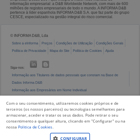
informação empresarial: a D&B Worldwide Network, com mais de 600
milhões de registos empresariais de todo o mundo. A INFORMA D&B
pertence à líder espanhola INFORMA D&B S.A. que faz parte do grupo
CESCE, especializado na gestão integral do risco comercial.
© INFORMA D&B, Lda
Sobre a eInforma
Preços
Condições de Utilização
Condições Gerais
Política de Privacidade
Mapa do Site
Política de Cookies
Ajuda
Siga-nos:
Informação aos Titulares de dados pessoais que constam na Base de
Dados Informa D&B
Informação aos Empresários em Nome Individual
Livro de Reclamações Eletrónico
Com o seu consentimento, utilizaremos cookies próprios e de
terceiros (os nossos parceiros) ou tecnologias semelhantes para
armazenar, aceder e tratar os seus dados. Pode retirar o seu
consentimento a qualquer altura, clicando em "Configurar" ou na
nossa
Politica de Cookies
.
CONFIGURAR