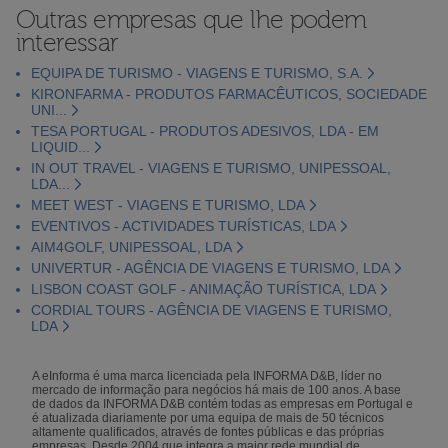
Outras empresas que lhe podem
interessar
EQUIPA DE TURISMO - VIAGENS E TURISMO, S.A.
KIRONFARMA - PRODUTOS FARMACÊUTICOS, SOCIEDADE
UNI...
TESA PORTUGAL - PRODUTOS ADESIVOS, LDA - EM
LIQUID...
IN OUT TRAVEL - VIAGENS E TURISMO, UNIPESSOAL,
LDA...
MEET WEST - VIAGENS E TURISMO, LDA
EVENTIVOS - ACTIVIDADES TURÍSTICAS, LDA
AIM4GOLF, UNIPESSOAL, LDA
UNIVERTUR - AGÊNCIA DE VIAGENS E TURISMO, LDA
LISBON COAST GOLF - ANIMAÇÃO TURÍSTICA, LDA
CORDIAL TOURS - AGÊNCIA DE VIAGENS E TURISMO,
LDA
A eInforma é uma marca licenciada pela INFORMA D&B, líder no
mercado de informação para negócios há mais de 100 anos. A base
de dados da INFORMA D&B contém todas as empresas em Portugal e
é atualizada diariamente por uma equipa de mais de 50 técnicos
altamente qualificados, através de fontes públicas e das próprias
empresas. Desde 2004 que integra a maior rede mundial de