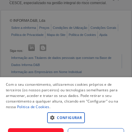
CESCE, especializado na gestão integral do risco comercial.
© INFORMA D&B, Lda
Sobre a eInforma
Preços
Condições de Utilização
Condições Gerais
Política de Privacidade
Mapa do Site
Política de Cookies
Ajuda
Siga-nos:
Informação aos Titulares de dados pessoais que constam na Base de
Dados Informa D&B
Informação aos Empresários em Nome Individual
Livro de Reclamações Eletrónico
Com o seu consentimento, utilizaremos cookies próprios e de
terceiros (os nossos parceiros) ou tecnologias semelhantes para
armazenar, aceder e tratar os seus dados. Pode retirar o seu
consentimento a qualquer altura, clicando em "Configurar" ou na
nossa
Politica de Cookies
.
CONFIGURAR