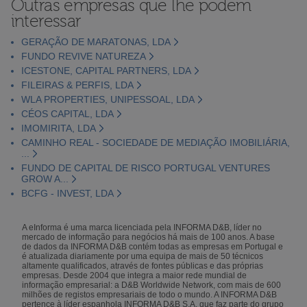
Outras empresas que lhe podem
interessar
GERAÇÃO DE MARATONAS, LDA
FUNDO REVIVE NATUREZA
ICESTONE, CAPITAL PARTNERS, LDA
FILEIRAS & PERFIS, LDA
WLA PROPERTIES, UNIPESSOAL, LDA
CÉOS CAPITAL, LDA
IMOMIRITA, LDA
CAMINHO REAL - SOCIEDADE DE MEDIAÇÃO IMOBILIÁRIA,
...
FUNDO DE CAPITAL DE RISCO PORTUGAL VENTURES
GROW A...
BCFG - INVEST, LDA
A eInforma é uma marca licenciada pela INFORMA D&B, líder no
mercado de informação para negócios há mais de 100 anos. A base
de dados da INFORMA D&B contém todas as empresas em Portugal e
é atualizada diariamente por uma equipa de mais de 50 técnicos
altamente qualificados, através de fontes públicas e das próprias
empresas. Desde 2004 que integra a maior rede mundial de
informação empresarial: a D&B Worldwide Network, com mais de 600
milhões de registos empresariais de todo o mundo. A INFORMA D&B
pertence à líder espanhola INFORMA D&B S.A. que faz parte do grupo