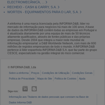
ELECTROMECÂNICA, ...
RECHEIO - CASH & CARRY, S.A.
WORTEN - EQUIPAMENTOS PARA O LAR, S.A.
A eInforma é uma marca licenciada pela INFORMA D&B, líder no
mercado de informação para negócios há mais de 100 anos. A base
de dados da INFORMA D&B contém todas as empresas em Portugal e
é atualizada diariamente por uma equipa de mais de 50 técnicos
altamente qualificados, através de fontes públicas e das próprias
empresas. Desde 2004 que integra a maior rede mundial de
informação empresarial: a D&B Worldwide Network, com mais de 600
milhões de registos empresariais de todo o mundo. A INFORMA D&B
pertence à líder espanhola INFORMA D&B S.A. que faz parte do grupo
CESCE, especializado na gestão integral do risco comercial.
© INFORMA D&B, Lda
Sobre a eInforma
Preços
Condições de Utilização
Condições Gerais
Política de Privacidade
Mapa do Site
Política de Cookies
Ajuda
Siga-nos:
Informação aos Titulares de dados pessoais que constam na Base de
Dados Informa D&B