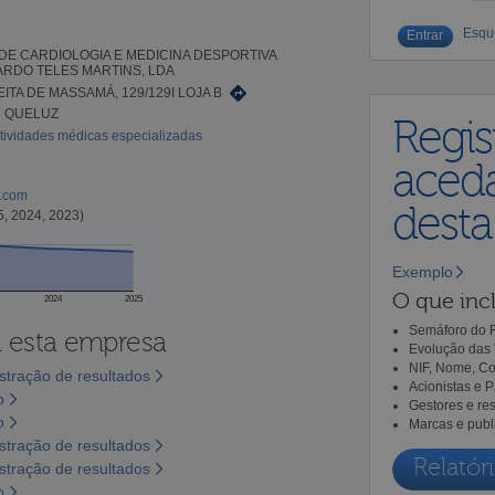
Esqu
 DE CARDIOLOGIA E MEDICINA DESPORTIVA
RDO TELES MARTINS, LDA
ITA DE MASSAMÁ, 129/129I LOJA B
6 QUELUZ
Regis
tividades médicas especializadas
aceda
l.com
dest
5, 2024, 2023)
Exemplo
O que incl
2024
2025
Semáforo do R
a esta empresa
Evolução das 
NIF, Nome, Co
tração de resultados
Acionistas e 
o
Gestores e re
o
Marcas e publ
tração de resultados
Relatóri
tração de resultados
o