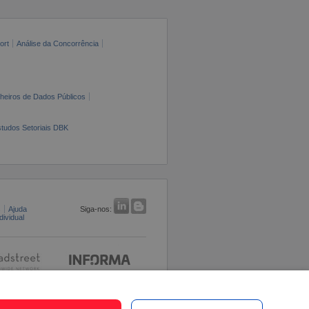
ort
Análise da Concorrência
cheiros de Dados Públicos
tudos Setoriais DBK
s
Ajuda
Siga-nos:
ividual