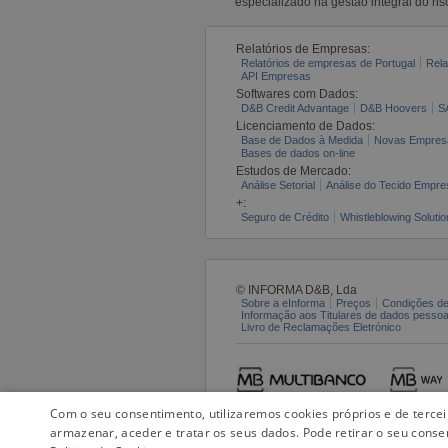
especializado na gestão integral do ris
Relatórios de Empresas:
Relatórios de empresas de Portugal
Rela
API Empresas
Softwares com Dados:
D&B Credit Advantage
D&B Hoovers
S
Licenciamento de Dados:
Base de Dados à Medida
Novas Empres
Bases de dados on-line
Estudos de Mercado:
Análise Setorial
Análise do Tecido Empres
+:
Seguro de Crédito
Whistleblowing Solutio
© INFORMA D&B, Lda
Sobre a eInforma
Preços
Condições de
Informação aos Titulares de dados pesso
Livro de Reclamações Eletrónico
Com o seu consentimento, utilizaremos cookies próprios e de terce
armazenar, aceder e tratar os seus dados. Pode retirar o seu conse