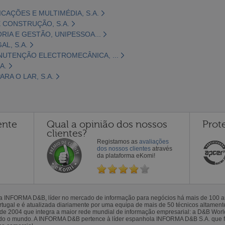
CAÇÕES E MULTIMÉDIA, S.A.
 CONSTRUÇÃO, S.A.
ORIA E GESTÃO, UNIPESSOA...
L, S.A.
NUTENÇÃO ELECTROMECÂNICA, ...
A.
RA O LAR, S.A.
ente
Qual a opinião dos nossos
Prot
clientes?
Registamos as
avaliações
dos nossos clientes
através
da plataforma eKomi!
la INFORMA D&B, líder no mercado de informação para negócios há mais de 100
gal e é atualizada diariamente por uma equipa de mais de 50 técnicos altamente 
sde 2004 que integra a maior rede mundial de informação empresarial: a D&B Wor
todo o mundo. A INFORMA D&B pertence à líder espanhola INFORMA D&B S.A. que 