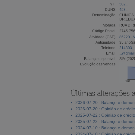
NIF:
502...
DUNS:
453...
Denominação:
CLÍNICA
DR.EDUA
Morada:
RUA DIRE
Código Postal:
2745-75
Atividade (CAE):
86220 - A
Antiguidade:
35 ano(s)
Telefone:
214303...
Email:
...@gmai
Balanço disponível:
SIM (202
Evolução das vendas:
2023
Últimas alterações 
2026-07-20 : Balanço e demons
2026-07-20 : Opinião de crédit
2025-07-22 : Opinião de crédit
2025-07-22 : Balanço e demons
2024-07-10 : Balanço e demons
2024-07-10 : Opinião de crédit