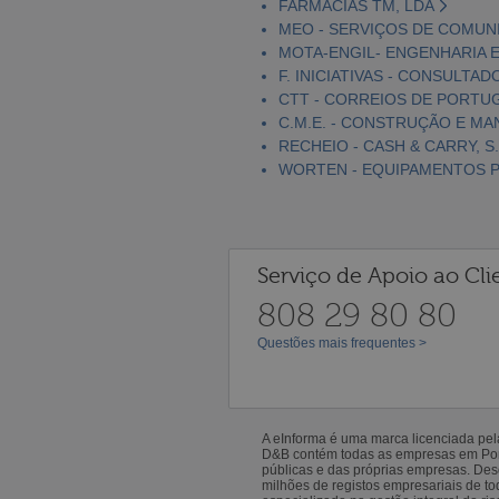
FARMÁCIAS TM, LDA
MEO - SERVIÇOS DE COMUNI
MOTA-ENGIL- ENGENHARIA E
F. INICIATIVAS - CONSULTAD
CTT - CORREIOS DE PORTUGA
C.M.E. - CONSTRUÇÃO E MA
RECHEIO - CASH & CARRY, S.
WORTEN - EQUIPAMENTOS PA
Serviço de Apoio ao Cli
808 29 80 80
Questões mais frequentes >
A eInforma é uma marca licenciada pe
D&B contém todas as empresas em Portu
públicas e das próprias empresas. De
milhões de registos empresariais de 