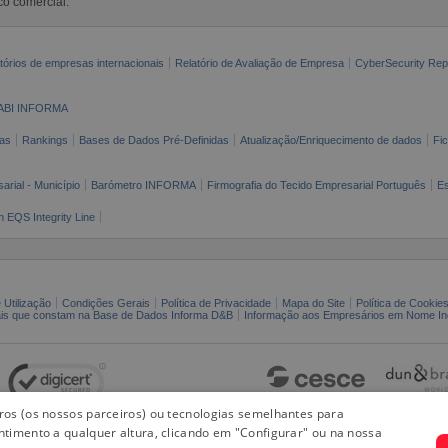
co comercial.
tórios de empresas internacionais
Relatório de Avaliação de Empresa
CyberSecurity Rep
ABI INFORMA
as
Rankings
Bases de Dados Pré-Definidas
Atualização/Enriquecimento de dados
Fi
arial - Município
Barómetro INFORMA
Firmografia do Tecido Empresarial Português
Es
n EQS Integrity Line
 Utilização
Condições Gerais
Política de Privacidade
Mapa do Site
Política de Cookie
ais que constam na Base de Dados Informa D&B
Informação aos Empresários em Nome Ind
iros (os nossos parceiros) ou tecnologias semelhantes para
ntimento a qualquer altura, clicando em "Configurar" ou na nossa