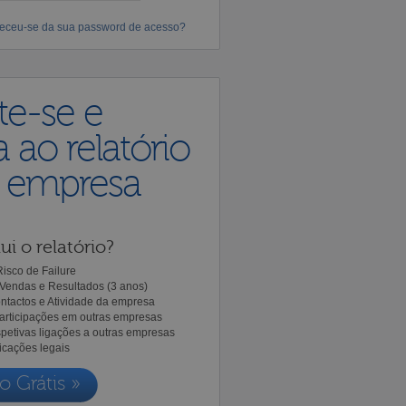
eceu-se da sua password de acesso?
te-se e
 ao relatório
a empresa
ui o relatório?
isco de Failure
Vendas e Resultados (3 anos)
ntactos e Atividade da empresa
Participações em outras empresas
spetivas ligações a outras empresas
icações legais
o Grátis »