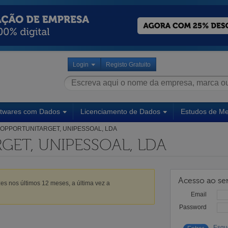
Login
Registo Gratuito
ftwares com Dados
Licenciamento de Dados
Estudos de M
OPPORTUNITARGET, UNIPESSOAL, LDA
GET, UNIPESSOAL, LDA
Acesso ao ser
es nos últimos 12 meses, a última vez a
Email
Password
Esqu