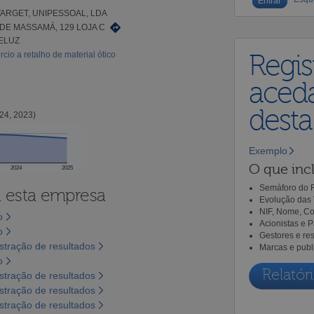
ARGET, UNIPESSOAL, LDA
 DE MASSAMÁ, 129 LOJA C
ELUZ
io a retalho de material ótico
Regis
aceda
dest
24, 2023)
Exemplo
O que incl
2024
2025
Semáforo do R
a esta empresa
Evolução das 
NIF, Nome, Co
o
Acionistas e 
o
Gestores e re
tração de resultados
Marcas e publ
o
Relatóri
tração de resultados
tração de resultados
tração de resultados