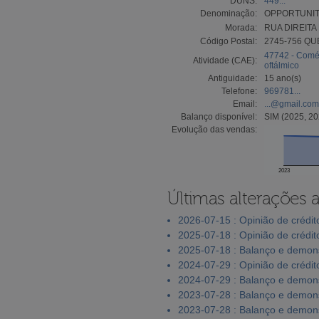
DUNS:
449...
Denominação:
OPPORTUNIT
Morada:
RUA DIREITA
Código Postal:
2745-756 QU
47742 - Comérc
Atividade (CAE):
oftálmico
Antiguidade:
15 ano(s)
Telefone:
969781...
Email:
...@gmail.com
Balanço disponível:
SIM (2025, 20
Evolução das vendas:
2023
Últimas alterações 
2026-07-15 : Opinião de crédit
2025-07-18 : Opinião de crédit
2025-07-18 : Balanço e demons
2024-07-29 : Opinião de crédit
2024-07-29 : Balanço e demons
2023-07-28 : Balanço e demons
2023-07-28 : Balanço e demons