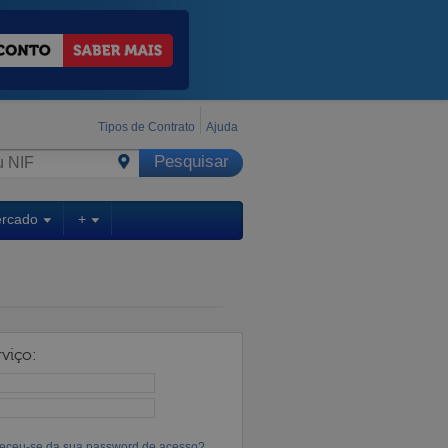
Tipos de Contrato
Ajuda
ercado
+
viço:
eceu-se da sua password de acesso?