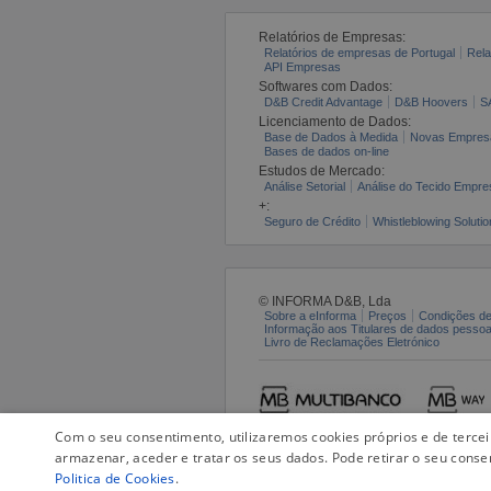
Relatórios de Empresas:
Relatórios de empresas de Portugal
Rela
API Empresas
Softwares com Dados:
D&B Credit Advantage
D&B Hoovers
S
Licenciamento de Dados:
Base de Dados à Medida
Novas Empres
Bases de dados on-line
Estudos de Mercado:
Análise Setorial
Análise do Tecido Empres
+:
Seguro de Crédito
Whistleblowing Solutio
© INFORMA D&B, Lda
Sobre a eInforma
Preços
Condições de
Informação aos Titulares de dados pesso
Livro de Reclamações Eletrónico
Com o seu consentimento, utilizaremos cookies próprios e de terce
armazenar, aceder e tratar os seus dados. Pode retirar o seu conse
Politica de Cookies
.