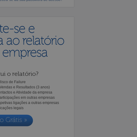
te-se e
 ao relatório
a empresa
ui o relatório?
isco de Failure
Vendas e Resultados (3 anos)
ntactos e Atividade da empresa
Participações em outras empresas
spetivas ligações a outras empresas
icações legais
o Grátis »