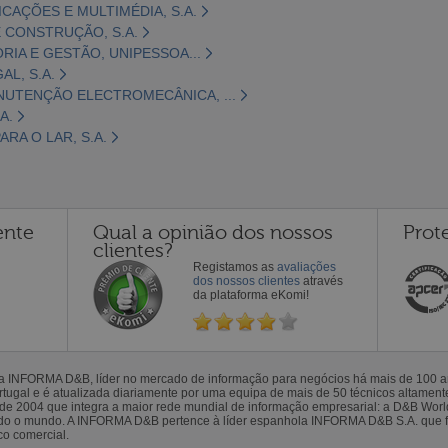
CAÇÕES E MULTIMÉDIA, S.A.
 CONSTRUÇÃO, S.A.
ORIA E GESTÃO, UNIPESSOA...
L, S.A.
NUTENÇÃO ELECTROMECÂNICA, ...
A.
RA O LAR, S.A.
ente
Qual a opinião dos nossos
Prot
clientes?
Registamos as
avaliações
dos nossos clientes
através
da plataforma eKomi!
la INFORMA D&B, líder no mercado de informação para negócios há mais de 100
gal e é atualizada diariamente por uma equipa de mais de 50 técnicos altamente 
sde 2004 que integra a maior rede mundial de informação empresarial: a D&B Wor
todo o mundo. A INFORMA D&B pertence à líder espanhola INFORMA D&B S.A. que 
co comercial.