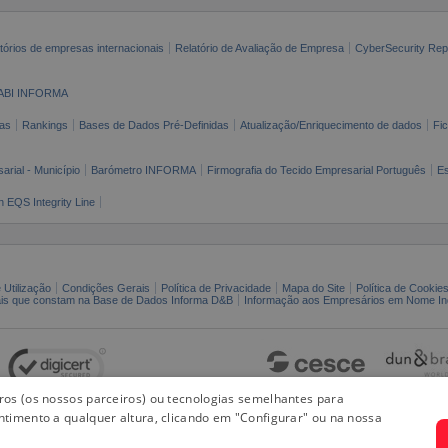
tórios de empresas internacionais
Relatório de Avaliação de Empresa
CyberSecurity Rep
ABI INFORMA
as
Rankings
Bases de Dados Pré-Definidas
Atualização/Enriquecimento de dados
Fi
arial - Município
Barómetro INFORMA
Firmografia do Tecido Empresarial Português
Es
n EQS Integrity Line
 Utilização
Condições Gerais
Política de Privacidade
Mapa do Site
Política de Cookie
ais que constam na Base de Dados Informa D&B
Informação aos Empresários em Nome Ind
iros (os nossos parceiros) ou tecnologias semelhantes para
ntimento a qualquer altura, clicando em "Configurar" ou na nossa