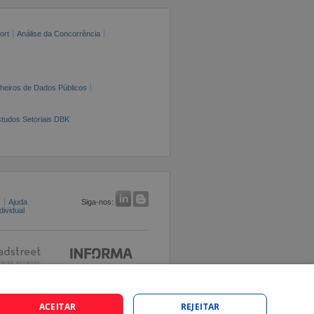
ort
Análise da Concorrência
cheiros de Dados Públicos
tudos Setoriais DBK
s
Ajuda
Siga-nos:
ividual
ACEITAR
REJEITAR