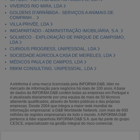
VIVEIROS RIO MIRA, LDA
GOLDENS D'ARRÁBIDA - SERVIÇOS A ANIMAIS DE
COMPANH...
VILLA PRIVÉE, LDA
IMOAPARTADO - ADMINISTRAÇÃO IMOBILIÁRIA, S.A.
SOLMECO - EXPLORAÇÃO DE PARQUE DE CAMPISMO,
LDA
CURIOUS PROGRESS, UNIPESSOAL, LDA
SOCIEDADE AGRICOLA CASA DE MEIRELES, LDA
MÉDICOS PAULA DE CAMPOS, LDA
RBKM CONSULTING, UNIPESSOAL, LDA
A eInforma é uma marca licenciada pela INFORMA D&B, líder no
mercado de informação para negócios há mais de 100 anos. A base
de dados da INFORMA D&B contém todas as empresas em Portugal e
é atualizada diariamente por uma equipa de mais de 50 técnicos
altamente qualificados, através de fontes públicas e das próprias
empresas. Desde 2004 que integra a maior rede mundial de
informação empresarial: a D&B Worldwide Network, com mais de 600
milhões de registos empresariais de todo o mundo. A INFORMA D&B
pertence à líder espanhola INFORMA D&B S.A. que faz parte do grupo
CESCE, especializado na gestão integral do risco comercial.