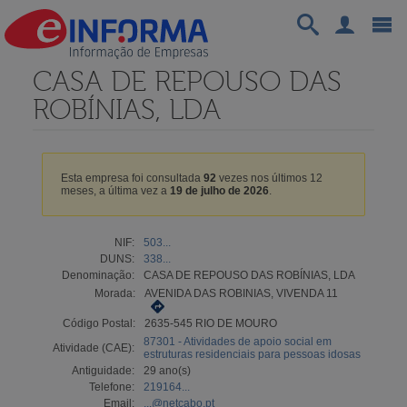
CASA DE REPOUSO DAS
ROBÍNIAS, LDA
Esta empresa foi consultada
92
vezes nos últimos 12
meses, a última vez a
19 de julho de 2026
.
NIF:
503...
DUNS:
338...
Denominação:
CASA DE REPOUSO DAS ROBÍNIAS, LDA
Morada:
AVENIDA DAS ROBINIAS, VIVENDA 11
Código Postal:
2635-545 RIO DE MOURO
87301 - Atividades de apoio social em
Atividade (CAE):
estruturas residenciais para pessoas idosas
Antiguidade:
29 ano(s)
Telefone:
219164...
Email:
...@netcabo.pt