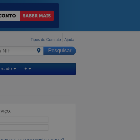
Tipos de Contrato
Ajuda
ercado
+
viço:
eceu-se da sua password de acesso?