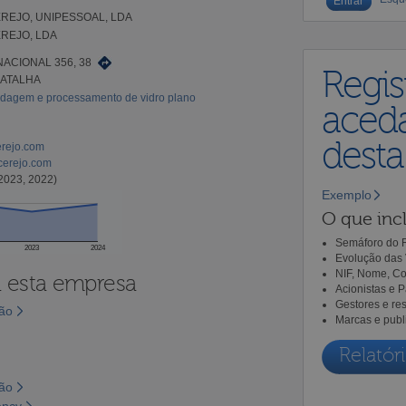
REJO, UNIPESSOAL, LDA
REJO, LDA
ACIONAL 356, 38
Regis
BATALHA
ldagem e processamento de vidro plano
aceda
dest
erejo.com
cerejo.com
2023, 2022)
Exemplo
O que incl
Semáforo do R
2023
2024
Evolução das 
NIF, Nome, Co
a esta empresa
Acionistas e 
Gestores e re
são
Marcas e publ
Relatóri
são
ency