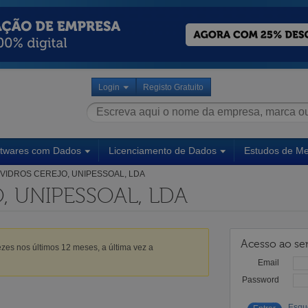
Login
Registo Gratuito
ftwares com Dados
Licenciamento de Dados
Estudos de M
VIDROS CEREJO, UNIPESSOAL, LDA
, UNIPESSOAL, LDA
Acesso ao ser
zes nos últimos 12 meses, a última vez a
Email
Password
Esqu