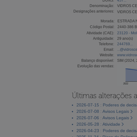
DUNS:
457...
Denominação:
VIDROS CE
Designações anteriores:
VIDROS CE
Morada:
ESTRADA N
Código Postal:
2440-386 
Atividade (CAE):
23120 - Mo
Antiguidade:
29 ano(s)
Telefone:
244769...
Email:
...@vidrosc
Website:
www.vidros
Balanço disponível:
SIM (2024, 
Evolução das vendas:
2022
Últimas alterações 
2026-07-15 : Poderes de deci
2026-07-08 : Avisos Legais
2026-07-06 : Avisos Legais
2026-05-28 : Atividade
2026-04-23 : Poderes de deci
2025-11-24 : Risco de Delinqu