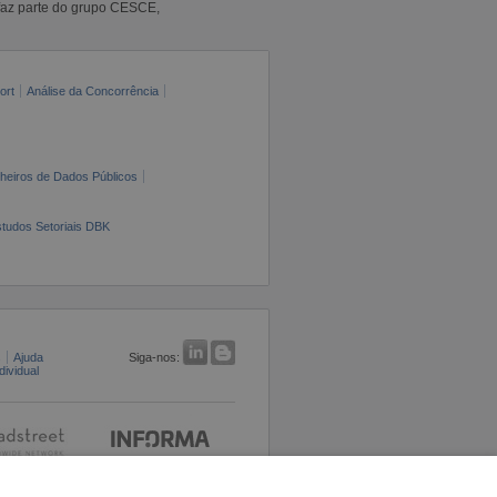
faz parte do grupo CESCE,
ort
Análise da Concorrência
cheiros de Dados Públicos
tudos Setoriais DBK
s
Ajuda
Siga-nos:
ividual