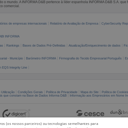
todo o mundo. A INFORMA D&B pertence à líder espanhola INFORMA D&B S.A. que 
co comercial.
tórios de empresas internacionais
Relatório de Avaliação de Empresa
CyberSecurity Rep
ABI INFORMA
as
Rankings
Bases de Dados Pré-Definidas
Atualização/Enriquecimento de dados
Fi
arial - Município
Barómetro INFORMA
Firmografia do Tecido Empresarial Português
Es
n EQS Integrity Line
 Utilização
Condições Gerais
Política de Privacidade
Mapa do Site
Política de Cookie
ais que constam na Base de Dados Informa D&B
Informação aos Empresários em Nome Ind
iros (os nossos parceiros) ou tecnologias semelhantes para