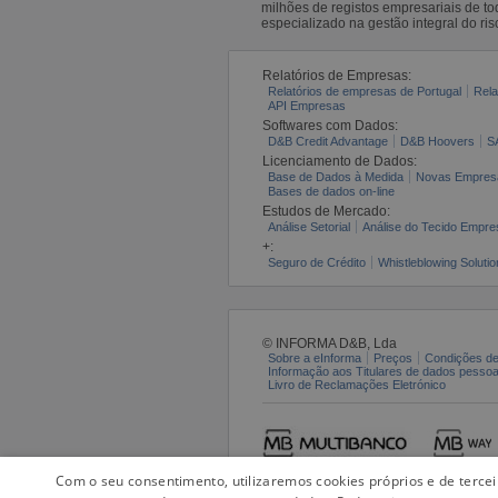
milhões de registos empresariais de 
especializado na gestão integral do ris
Relatórios de Empresas:
Relatórios de empresas de Portugal
Rela
API Empresas
Softwares com Dados:
D&B Credit Advantage
D&B Hoovers
S
Licenciamento de Dados:
Base de Dados à Medida
Novas Empres
Bases de dados on-line
Estudos de Mercado:
Análise Setorial
Análise do Tecido Empres
+:
Seguro de Crédito
Whistleblowing Solutio
© INFORMA D&B, Lda
Sobre a eInforma
Preços
Condições de
Informação aos Titulares de dados pesso
Livro de Reclamações Eletrónico
Com o seu consentimento, utilizaremos cookies próprios e de terce