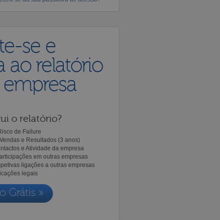
te-se e
 ao relatório
a empresa
ui o relatório?
isco de Failure
Vendas e Resultados (3 anos)
ntactos e Atividade da empresa
Participações em outras empresas
spetivas ligações a outras empresas
icações legais
o Grátis »