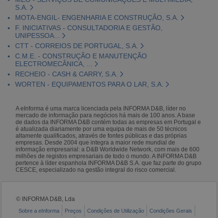
S.A.
MOTA-ENGIL- ENGENHARIA E CONSTRUÇÃO, S.A.
F. INICIATIVAS - CONSULTADORIA E GESTÃO,
UNIPESSOA...
CTT - CORREIOS DE PORTUGAL, S.A.
C.M.E. - CONSTRUÇÃO E MANUTENÇÃO
ELECTROMECÂNICA, ...
RECHEIO - CASH & CARRY, S.A.
WORTEN - EQUIPAMENTOS PARA O LAR, S.A.
A eInforma é uma marca licenciada pela INFORMA D&B, líder no
mercado de informação para negócios há mais de 100 anos. A base
de dados da INFORMA D&B contém todas as empresas em Portugal e
é atualizada diariamente por uma equipa de mais de 50 técnicos
altamente qualificados, através de fontes públicas e das próprias
empresas. Desde 2004 que integra a maior rede mundial de
informação empresarial: a D&B Worldwide Network, com mais de 600
milhões de registos empresariais de todo o mundo. A INFORMA D&B
pertence à líder espanhola INFORMA D&B S.A. que faz parte do grupo
CESCE, especializado na gestão integral do risco comercial.
© INFORMA D&B, Lda
Sobre a eInforma
Preços
Condições de Utilização
Condições Gerais