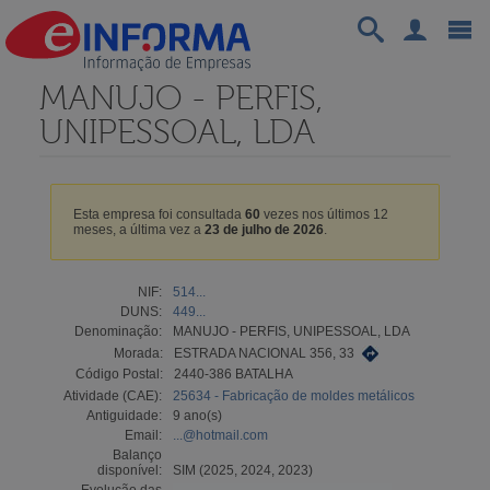
MANUJO - PERFIS,
UNIPESSOAL, LDA
Esta empresa foi consultada
60
vezes nos últimos 12
meses, a última vez a
23 de julho de 2026
.
NIF:
514...
DUNS:
449...
Denominação:
MANUJO - PERFIS, UNIPESSOAL, LDA
Morada:
ESTRADA NACIONAL 356, 33
Código Postal:
2440-386 BATALHA
Atividade (CAE):
25634 - Fabricação de moldes metálicos
Antiguidade:
9 ano(s)
Email:
...@hotmail.com
Balanço
disponível:
SIM (2025, 2024, 2023)
Evolução das