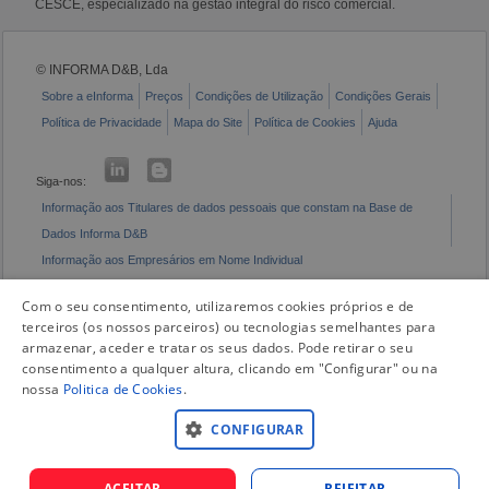
CESCE, especializado na gestão integral do risco comercial.
© INFORMA D&B, Lda
Sobre a eInforma
Preços
Condições de Utilização
Condições Gerais
Política de Privacidade
Mapa do Site
Política de Cookies
Ajuda
Siga-nos:
Informação aos Titulares de dados pessoais que constam na Base de
Dados Informa D&B
Informação aos Empresários em Nome Individual
Livro de Reclamações Eletrónico
Com o seu consentimento, utilizaremos cookies próprios e de
terceiros (os nossos parceiros) ou tecnologias semelhantes para
armazenar, aceder e tratar os seus dados. Pode retirar o seu
consentimento a qualquer altura, clicando em "Configurar" ou na
nossa
Politica de Cookies
.
CONFIGURAR
ACEITAR
REJEITAR