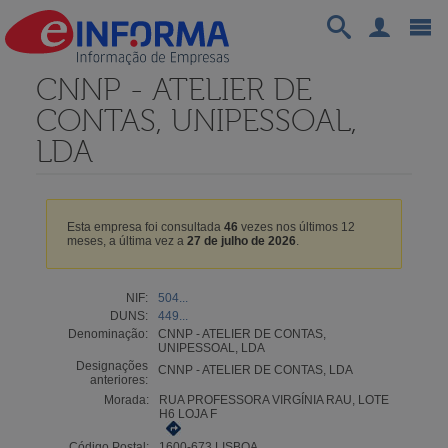
CNNP - ATELIER DE
CONTAS, UNIPESSOAL,
LDA
Esta empresa foi consultada
46
vezes nos últimos 12
meses, a última vez a
27 de julho de 2026
.
NIF:
504...
DUNS:
449...
Denominação:
CNNP - ATELIER DE CONTAS,
UNIPESSOAL, LDA
Designações
CNNP - ATELIER DE CONTAS, LDA
anteriores:
Morada:
RUA PROFESSORA VIRGÍNIA RAU, LOTE
H6 LOJA F
Código Postal:
1600-673 LISBOA