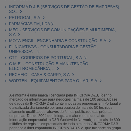
INFORMA D & B (SERVIÇOS DE GESTÃO DE EMPRESAS),
SO...
PETROGAL, S.A.
FARMÁCIAS TM, LDA
MEO - SERVIÇOS DE COMUNICAÇÕES E MULTIMÉDIA,
S.A.
MOTA-ENGIL- ENGENHARIA E CONSTRUÇÃO, S.A.
F. INICIATIVAS - CONSULTADORIA E GESTÃO,
UNIPESSOA...
CTT - CORREIOS DE PORTUGAL, S.A.
C.M.E. - CONSTRUÇÃO E MANUTENÇÃO
ELECTROMECÂNICA, ...
RECHEIO - CASH & CARRY, S.A.
WORTEN - EQUIPAMENTOS PARA O LAR, S.A.
A eInforma é uma marca licenciada pela INFORMA D&B, líder no
mercado de informação para negócios há mais de 100 anos. A base
de dados da INFORMA D&B contém todas as empresas em Portugal e
é atualizada diariamente por uma equipa de mais de 50 técnicos
altamente qualificados, através de fontes públicas e das próprias
empresas. Desde 2004 que integra a maior rede mundial de
informação empresarial: a D&B Worldwide Network, com mais de 600
milhões de registos empresariais de todo o mundo. A INFORMA D&B
pertence à líder espanhola INFORMA D&B S.A. que faz parte do grupo