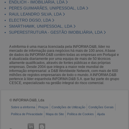
ENDLICH - IMOBILIÁRIA, LDA
PERES GUIMARÃES, UNIPESSOAL, LDA
RAUL LEANDRO SILVA, LDA
ELECTRO DGSO, LDA
SMARTHAWK, UNIPESSOAL, LDA
SUPERESTRUTURA - GESTÃO IMOBILIÁRIA, LDA
A eInforma é uma marca licenciada pela INFORMA D&B, líder no
mercado de informação para negócios há mais de 100 anos. A base
de dados da INFORMA D&B contém todas as empresas em Portugal e
é atualizada diariamente por uma equipa de mais de 50 técnicos
altamente qualificados, através de fontes públicas e das próprias
empresas. Desde 2004 que integra a maior rede mundial de
informação empresarial: a D&B Worldwide Network, com mais de 600
milhões de registos empresariais de todo o mundo. A INFORMA D&B
pertence à líder espanhola INFORMA D&B S.A. que faz parte do grupo
CESCE, especializado na gestão integral do risco comercial.
© INFORMA D&B, Lda
Sobre a eInforma
Preços
Condições de Utilização
Condições Gerais
Política de Privacidade
Mapa do Site
Política de Cookies
Ajuda