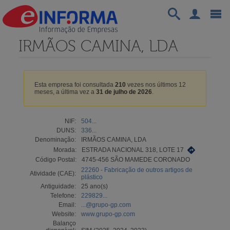
IRMÃOS CAMINA, LDA
Esta empresa foi consultada
210
vezes nos últimos 12
meses, a última vez a
31 de julho de 2026
.
NIF:
504...
DUNS:
336...
Denominação:
IRMÃOS CAMINA, LDA
Morada:
ESTRADA NACIONAL 318, LOTE 17
Código Postal:
4745-456 SÃO MAMEDE CORONADO
22260 - Fabricação de outros artigos de
Atividade (CAE):
plástico
Antiguidade:
25 ano(s)
Telefone:
229829...
Email:
...@grupo-gp.com
Website:
www.grupo-gp.com
Balanço