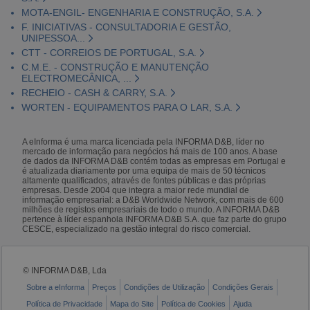
MOTA-ENGIL- ENGENHARIA E CONSTRUÇÃO, S.A.
F. INICIATIVAS - CONSULTADORIA E GESTÃO,
UNIPESSOA...
CTT - CORREIOS DE PORTUGAL, S.A.
C.M.E. - CONSTRUÇÃO E MANUTENÇÃO
ELECTROMECÂNICA, ...
RECHEIO - CASH & CARRY, S.A.
WORTEN - EQUIPAMENTOS PARA O LAR, S.A.
A eInforma é uma marca licenciada pela INFORMA D&B, líder no
mercado de informação para negócios há mais de 100 anos. A base
de dados da INFORMA D&B contém todas as empresas em Portugal e
é atualizada diariamente por uma equipa de mais de 50 técnicos
altamente qualificados, através de fontes públicas e das próprias
empresas. Desde 2004 que integra a maior rede mundial de
informação empresarial: a D&B Worldwide Network, com mais de 600
milhões de registos empresariais de todo o mundo. A INFORMA D&B
pertence à líder espanhola INFORMA D&B S.A. que faz parte do grupo
CESCE, especializado na gestão integral do risco comercial.
© INFORMA D&B, Lda
Sobre a eInforma
Preços
Condições de Utilização
Condições Gerais
Política de Privacidade
Mapa do Site
Política de Cookies
Ajuda