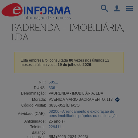
PADRENDA - IMOBILIÁRIA,
LDA
Esta empresa foi consultada
80
vezes nos últimos 12
meses, a última vez a
19 de julho de 2026
.
NIF:
505...
DUNS:
336...
Denominação:
PADRENDA - IMOBILIÁRIA, LDA
Morada:
AVENIDA MÁRIO SACRAMENTO, 113
Código Postal:
3830-052 ÍLHAVO
68200 - Arrendamento e exploração de
Atividade (CAE):
bens imobiliários próprios ou em locação
Antiguidade:
25 ano(s)
Telefone:
229411...
Balanço
disponível:
SIM (2025, 2024, 2023)