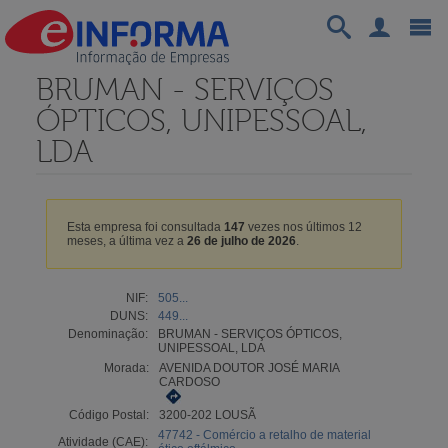
BRUMAN - SERVIÇOS
ÓPTICOS, UNIPESSOAL,
LDA
Esta empresa foi consultada
147
vezes nos últimos 12
meses, a última vez a
26 de julho de 2026
.
NIF:
505...
DUNS:
449...
Denominação:
BRUMAN - SERVIÇOS ÓPTICOS,
UNIPESSOAL, LDA
Morada:
AVENIDA DOUTOR JOSÉ MARIA
CARDOSO
Código Postal:
3200-202 LOUSÃ
47742 - Comércio a retalho de material
Atividade (CAE):