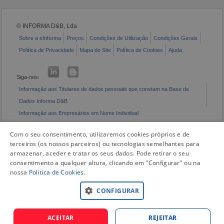
© INFORMA D&B, Lda
Sobre a eInforma
Preços
Condições de Utilização
Condições Gerais
Política de Privacidade
Mapa do Site
Política de Cookies
Ajuda
Siga-nos:
Informação aos Titulares de dados pessoais que constam na Base de
Dados Informa D&B
Informação aos Empresários em Nome Individual
Livro de Reclamações Eletrónico
Com o seu consentimento, utilizaremos cookies próprios e de
terceiros (os nossos parceiros) ou tecnologias semelhantes para
armazenar, aceder e tratar os seus dados. Pode retirar o seu
consentimento a qualquer altura, clicando em "Configurar" ou na
nossa
Politica de Cookies
.
CONFIGURAR
ACEITAR
REJEITAR