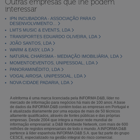
Outras empresas que lhe podem
interessar
IPN INCUBADORA - ASSOCIAÇÃO PARA O
DESENVOLVIMENTO...
LMTS MUSIC & EVENTS, LDA
TRANSPORTES EDUARDO OLIVEIRA, LDA
JOÃO SANTOS, LDA
WARM & EASY, LDA
NATURAL CHARISMA - MEDIAÇÃO IMOBILIÁRIA, LDA
MOMENTOEVENTOS, UNIPESSOAL, LDA
PANORAMINÉDITO, LDA
VOGAL AIROSA, UNIPESSOAL, LDA
NOVA CIDADE PADARIA, LDA
A eInforma é uma marca licenciada pela INFORMA D&B, líder no
mercado de informação para negócios há mais de 100 anos. A base
de dados da INFORMA D&B contém todas as empresas em Portugal e
é atualizada diariamente por uma equipa de mais de 50 técnicos
altamente qualificados, através de fontes públicas e das próprias
empresas. Desde 2004 que integra a maior rede mundial de
informação empresarial: a D&B Worldwide Network, com mais de 600
milhões de registos empresariais de todo o mundo. A INFORMA D&B
pertence à líder espanhola INFORMA D&B S.A. que faz parte do grupo
CESCE, especializado na gestão integral do risco comercial.