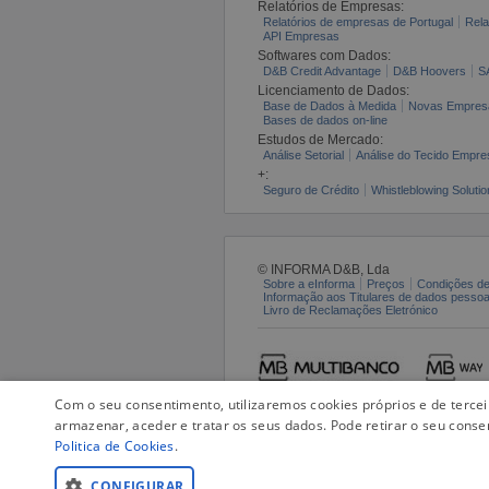
Relatórios de Empresas:
Relatórios de empresas de Portugal
Rela
API Empresas
Softwares com Dados:
D&B Credit Advantage
D&B Hoovers
S
Licenciamento de Dados:
Base de Dados à Medida
Novas Empres
Bases de dados on-line
Estudos de Mercado:
Análise Setorial
Análise do Tecido Empres
+:
Seguro de Crédito
Whistleblowing Solutio
© INFORMA D&B, Lda
Sobre a eInforma
Preços
Condições de
Informação aos Titulares de dados pesso
Livro de Reclamações Eletrónico
Com o seu consentimento, utilizaremos cookies próprios e de terce
armazenar, aceder e tratar os seus dados. Pode retirar o seu conse
Politica de Cookies
.
CONFIGURAR