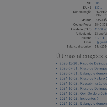
NIF:
506...
DUNS:
337...
Denominação:
PINABRA
UNIPESS
Morada:
RUA JOÃO
Código Postal:
2840-37
Atividade (CAE):
41000 - C
Antiguidade:
23 ano(s)
Telefone:
212211...
Email:
...@gmai
Balanço disponível:
SIM (202
Últimas alterações 
2025-11-26 : Risco de Delinqu
2025-07-31 : Risco de Delinqu
2025-07-31 : Balanço e demons
2024-10-02 : Risco de Failure
2024-10-02 : Ressubmissão de
2024-10-02 : Risco de Delinqu
2024-10-02 : Opinião de crédit
2024-10-02 : Incidentes
2024-10-02 : Balanço e demons