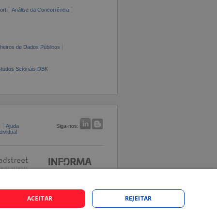
ort
Análise da Concorrência
cheiros de Dados Públicos
tudos Setoriais DBK
s
Ajuda
Siga-nos:
ividual
ACEITAR
REJEITAR