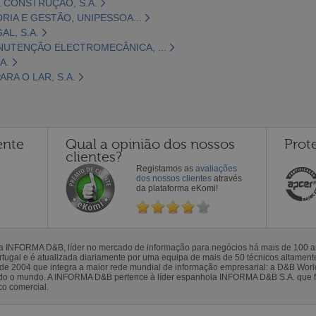
 CONSTRUÇÃO, S.A.
ORIA E GESTÃO, UNIPESSOA...
L, S.A.
NUTENÇÃO ELECTROMECÂNICA, ...
A.
RA O LAR, S.A.
ente
Qual a opinião dos nossos
Prot
clientes?
Registamos as
avaliações
dos nossos clientes
através
da plataforma eKomi!
la INFORMA D&B, líder no mercado de informação para negócios há mais de 100
gal e é atualizada diariamente por uma equipa de mais de 50 técnicos altamente 
sde 2004 que integra a maior rede mundial de informação empresarial: a D&B Wor
todo o mundo. A INFORMA D&B pertence à líder espanhola INFORMA D&B S.A. que 
co comercial.