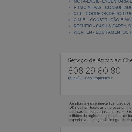
MOTA-ENGIL- ENGENHARIA E
F. INICIATIVAS - CONSULTAD
CTT - CORREIOS DE PORTUGA
C.M.E. - CONSTRUÇÃO E MA
RECHEIO - CASH & CARRY, S.
WORTEN - EQUIPAMENTOS PA
Serviço de Apoio ao Cli
808 29 80 80
Questões mais frequentes >
A eInforma é uma marca licenciada pe
D&B contém todas as empresas em Portu
públicas e das próprias empresas. De
milhões de registos empresariais de 
especializado na gestão integral do ris