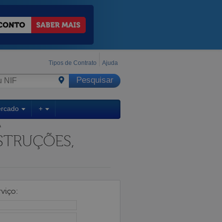
Tipos de Contrato
Ajuda
ercado
+
A
STRUÇÕES,
viço: