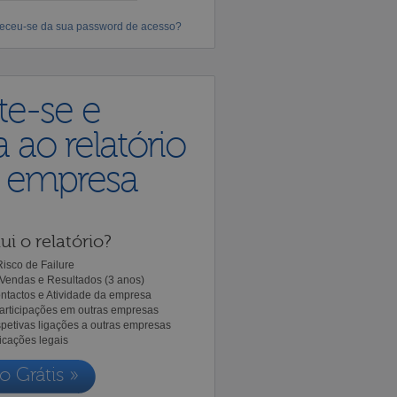
eceu-se da sua password de acesso?
te-se e
 ao relatório
a empresa
ui o relatório?
isco de Failure
Vendas e Resultados (3 anos)
ntactos e Atividade da empresa
Participações em outras empresas
spetivas ligações a outras empresas
icações legais
o Grátis »