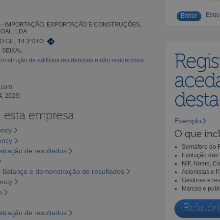
Esqu
 - IMPORTAÇÃO, EXPORTAÇÃO E CONSTRUÇÕES,
OAL, LDA
 GIL, 14 3ºDTO
1 SEIXAL
Regis
onstrução de edifícios residenciais e não residenciais
aceda
l.com
dest
4, 2023)
a esta empresa
Exemplo
ency
O que incl
ency
Semáforo do R
tração de resultados
Evolução das 
NIF, Nome, Co
 Balanço e demonstração de resultados
Acionistas e 
Gestores e re
ency
Marcas e publ
o
Relatóri
tração de resultados