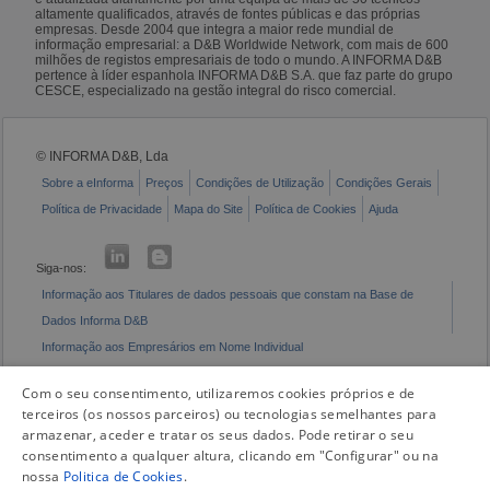
altamente qualificados, através de fontes públicas e das próprias
empresas. Desde 2004 que integra a maior rede mundial de
informação empresarial: a D&B Worldwide Network, com mais de 600
milhões de registos empresariais de todo o mundo. A INFORMA D&B
pertence à líder espanhola INFORMA D&B S.A. que faz parte do grupo
CESCE, especializado na gestão integral do risco comercial.
© INFORMA D&B, Lda
Sobre a eInforma
Preços
Condições de Utilização
Condições Gerais
Política de Privacidade
Mapa do Site
Política de Cookies
Ajuda
Siga-nos:
Informação aos Titulares de dados pessoais que constam na Base de
Dados Informa D&B
Informação aos Empresários em Nome Individual
Livro de Reclamações Eletrónico
Com o seu consentimento, utilizaremos cookies próprios e de
terceiros (os nossos parceiros) ou tecnologias semelhantes para
armazenar, aceder e tratar os seus dados. Pode retirar o seu
consentimento a qualquer altura, clicando em "Configurar" ou na
nossa
Politica de Cookies
.