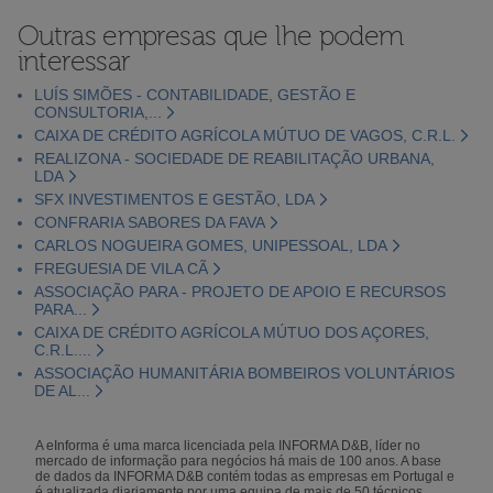
Outras empresas que lhe podem
interessar
LUÍS SIMÕES - CONTABILIDADE, GESTÃO E
CONSULTORIA,...
CAIXA DE CRÉDITO AGRÍCOLA MÚTUO DE VAGOS, C.R.L.
REALIZONA - SOCIEDADE DE REABILITAÇÃO URBANA,
LDA
SFX INVESTIMENTOS E GESTÃO, LDA
CONFRARIA SABORES DA FAVA
CARLOS NOGUEIRA GOMES, UNIPESSOAL, LDA
FREGUESIA DE VILA CÃ
ASSOCIAÇÃO PARA - PROJETO DE APOIO E RECURSOS
PARA...
CAIXA DE CRÉDITO AGRÍCOLA MÚTUO DOS AÇORES,
C.R.L....
ASSOCIAÇÃO HUMANITÁRIA BOMBEIROS VOLUNTÁRIOS
DE AL...
A eInforma é uma marca licenciada pela INFORMA D&B, líder no
mercado de informação para negócios há mais de 100 anos. A base
de dados da INFORMA D&B contém todas as empresas em Portugal e
é atualizada diariamente por uma equipa de mais de 50 técnicos