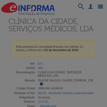
CLÍNICA DA CIDADE,
SERVIÇOS MÉDICOS, LDA
Esta empresa foi consultada
5
vezes nos últimos 12
meses, a última vez a
01 de Dezembro de 2025
.
NIF:
507...
DUNS:
509...
Denominação:
CLÍNICA DA CIDADE, SERVIÇOS
MÉDICOS, LDA
Morada:
RUA DE GALILEU SAÚDE CORREIA, 17B
Código Postal:
2800-691 ALMADA
Atividade (CAE):
86220 - Atividades médicas especializadas
Antiguidade:
20 ano(s)
Telefone:
212720...
Email:
...@gmail.com