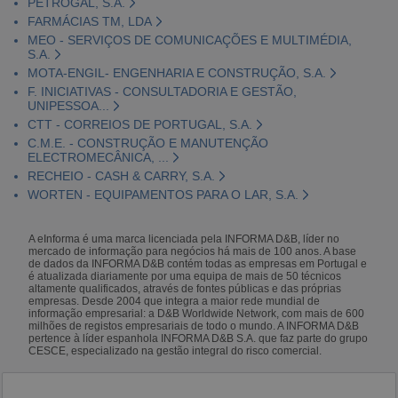
PETROGAL, S.A.
FARMÁCIAS TM, LDA
MEO - SERVIÇOS DE COMUNICAÇÕES E MULTIMÉDIA,
S.A.
MOTA-ENGIL- ENGENHARIA E CONSTRUÇÃO, S.A.
F. INICIATIVAS - CONSULTADORIA E GESTÃO,
UNIPESSOA...
CTT - CORREIOS DE PORTUGAL, S.A.
C.M.E. - CONSTRUÇÃO E MANUTENÇÃO
ELECTROMECÂNICA, ...
RECHEIO - CASH & CARRY, S.A.
WORTEN - EQUIPAMENTOS PARA O LAR, S.A.
A eInforma é uma marca licenciada pela INFORMA D&B, líder no
mercado de informação para negócios há mais de 100 anos. A base
de dados da INFORMA D&B contém todas as empresas em Portugal e
é atualizada diariamente por uma equipa de mais de 50 técnicos
altamente qualificados, através de fontes públicas e das próprias
empresas. Desde 2004 que integra a maior rede mundial de
informação empresarial: a D&B Worldwide Network, com mais de 600
milhões de registos empresariais de todo o mundo. A INFORMA D&B
pertence à líder espanhola INFORMA D&B S.A. que faz parte do grupo
CESCE, especializado na gestão integral do risco comercial.