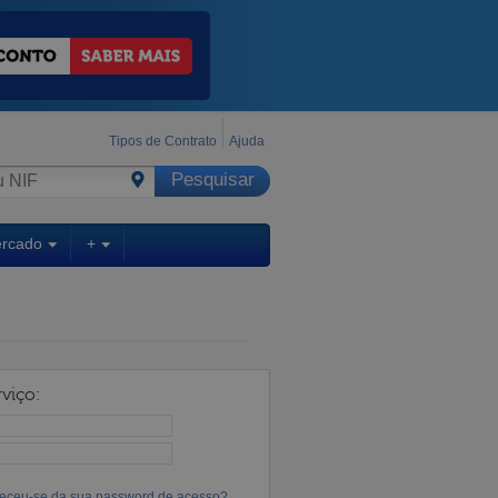
Tipos de Contrato
Ajuda
ercado
+
viço:
eceu-se da sua password de acesso?