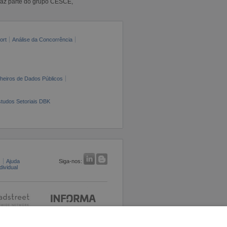
faz parte do grupo CESCE,
ort
Análise da Concorrência
cheiros de Dados Públicos
tudos Setoriais DBK
s
Ajuda
Siga-nos:
ividual