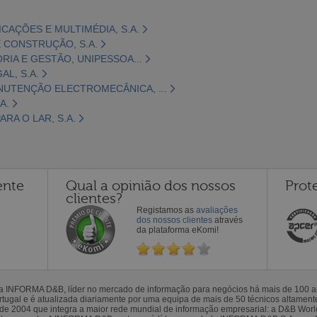
CAÇÕES E MULTIMÉDIA, S.A.
 CONSTRUÇÃO, S.A.
ORIA E GESTÃO, UNIPESSOA...
L, S.A.
NUTENÇÃO ELECTROMECÂNICA, ...
A.
RA O LAR, S.A.
ente
Qual a opinião dos nossos
Prot
clientes?
Registamos as
avaliações
dos nossos clientes
através
da plataforma eKomi!
la INFORMA D&B, líder no mercado de informação para negócios há mais de 100
gal e é atualizada diariamente por uma equipa de mais de 50 técnicos altamente 
sde 2004 que integra a maior rede mundial de informação empresarial: a D&B Wor