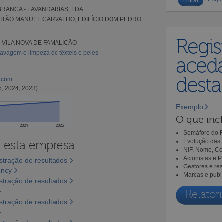
BRANCA - LAVANDARIAS, LDA
ITÃO MANUEL CARVALHO, EDIFÍCIO DOM PEDRO
Regis
0 VILA NOVA DE FAMALICÃO
avagem e limpeza de têxteis e peles
aceda
dest
l.com
5, 2024, 2023)
Exemplo
O que incl
2024
2025
Semáforo do R
Evolução das 
a esta empresa
NIF, Nome, Co
Acionistas e 
tração de resultados
Gestores e re
ency
Marcas e publ
tração de resultados
Relatóri
tração de resultados