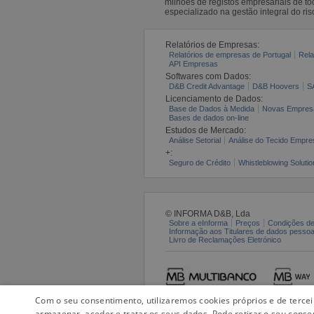
milhões de registos empresariais de 
especializado na gestão integral do ris
Relatórios de Empresas:
Relatórios de empresas de Portugal
Rela
API Empresas
Softwares com Dados:
D&B Credit Advantage
D&B Hoovers
S
Licenciamento de Dados:
Base de Dados à Medida
Novas Empres
Bases de dados on-line
Estudos de Mercado:
Análise Setorial
Análise do Tecido Empres
+:
Seguro de Crédito
Whistleblowing Solutio
© INFORMA D&B, Lda
Sobre a eInforma
Preços
Condições de
Informação aos Titulares de dados pesso
Livro de Reclamações Eletrónico
Com o seu consentimento, utilizaremos cookies próprios e de terce
armazenar, aceder e tratar os seus dados. Pode retirar o seu conse