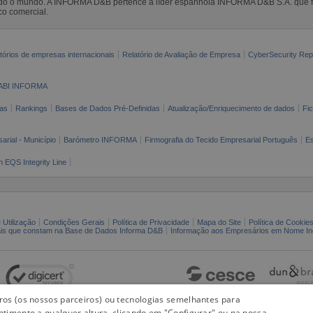
todo o mundo. A INFORMA D&B pertence à líder espanhola INFORMA D&B S.A. que 
co comercial.
tórios de empresas internacionais
Relatório de Avaliação de Empresa
CyberSecurity Rep
ABI INFORMA
as
Rankings
Bases de Dados Pré-Definidas
Atualização/Enriquecimento de dados
Fi
arial - Município
Barómetro INFORMA
Firmografia do Tecido Empresarial Português
Es
n EQS Integrity Line
 Utilização
Condições Gerais
Política de Privacidade
Mapa do Site
Política de Cookie
ais que constam na Base de Dados Informa D&B
Informação aos Empresários em Nome Ind
iros (os nossos parceiros) ou tecnologias semelhantes para
ntimento a qualquer altura, clicando em "Configurar" ou na nossa