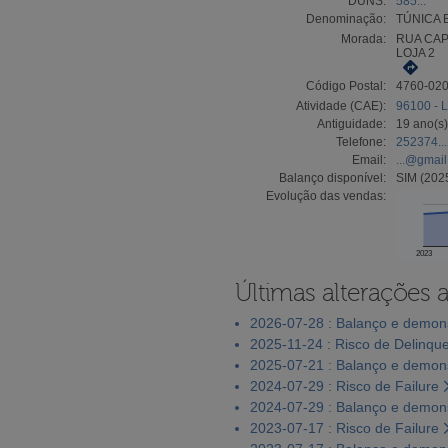
DUNS:
585...
Denominação:
TÚNICA 
Morada:
RUA CAP
LOJA 2
Código Postal:
4760-02
Atividade (CAE):
96100 - L
Antiguidade:
19 ano(s)
Telefone:
252374...
Email:
...@gmai
Balanço disponível:
SIM (202
Evolução das vendas:
2023
Últimas alterações 
2026-07-28 : Balanço e demons
2025-11-24 : Risco de Delinqu
2025-07-21 : Balanço e demons
2024-07-29 : Risco de Failure
2024-07-29 : Balanço e demons
2023-07-17 : Risco de Failure