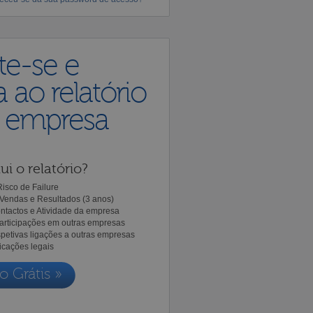
te-se e
 ao relatório
a empresa
ui o relatório?
isco de Failure
Vendas e Resultados (3 anos)
ntactos e Atividade da empresa
Participações em outras empresas
spetivas ligações a outras empresas
icações legais
o Grátis »