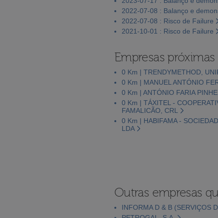
2023-07-17 : Balanço e demons
2022-07-08 : Balanço e demons
2022-07-08 : Risco de Failure
2021-10-01 : Risco de Failure
Empresas próximas
0 Km | TRENDYMETHOD, UNI
0 Km | MANUEL ANTÓNIO F
0 Km | ANTÓNIO FARIA PINHE
0 Km | TÁXITEL - COOPERATI
FAMALICÃO, CRL
0 Km | HABIFAMA - SOCIED
LDA
Outras empresas qu
INFORMA D & B (SERVIÇOS D
PETROGAL, S.A.