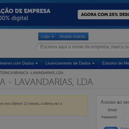
Login
Registo Gratuito
ftwares com Dados
Licenciamento de Dados
Estudos de M
TÚNICA BRANCA - LAVANDARIAS, LDA
 - LAVANDARIAS, LDA
Acesso ao ser
es nos últimos 12 meses, a última vez a
Email
Password
Esqu