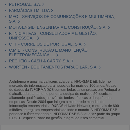
PETROGAL, S.A.
FARMÁCIAS TM, LDA
MEO - SERVIÇOS DE COMUNICAÇÕES E MULTIMÉDIA,
S.A.
MOTA-ENGIL- ENGENHARIA E CONSTRUÇÃO, S.A.
F. INICIATIVAS - CONSULTADORIA E GESTÃO,
UNIPESSOA...
CTT - CORREIOS DE PORTUGAL, S.A.
C.M.E. - CONSTRUÇÃO E MANUTENÇÃO
ELECTROMECÂNICA, ...
RECHEIO - CASH & CARRY, S.A.
WORTEN - EQUIPAMENTOS PARA O LAR, S.A.
A eInforma é uma marca licenciada pela INFORMA D&B, líder no
mercado de informação para negócios há mais de 100 anos. A base
de dados da INFORMA D&B contém todas as empresas em Portugal e
é atualizada diariamente por uma equipa de mais de 50 técnicos
altamente qualificados, através de fontes públicas e das próprias
empresas. Desde 2004 que integra a maior rede mundial de
informação empresarial: a D&B Worldwide Network, com mais de 600
milhões de registos empresariais de todo o mundo. A INFORMA D&B
pertence à líder espanhola INFORMA D&B S.A. que faz parte do grupo
CESCE, especializado na gestão integral do risco comercial.