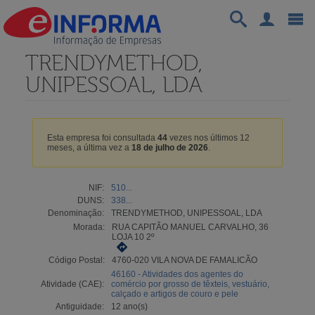
TRENDYMETHOD,
UNIPESSOAL, LDA
Esta empresa foi consultada
44
vezes nos últimos 12
meses, a última vez a
18 de julho de 2026
.
NIF:
510...
DUNS:
338...
Denominação:
TRENDYMETHOD, UNIPESSOAL, LDA
Morada:
RUA CAPITÃO MANUEL CARVALHO, 36
LOJA 10 2º
Código Postal:
4760-020 VILA NOVA DE FAMALICÃO
46160 - Atividades dos agentes do
Atividade (CAE):
comércio por grosso de têxteis, vestuário,
calçado e artigos de couro e pele
Antiguidade:
12 ano(s)