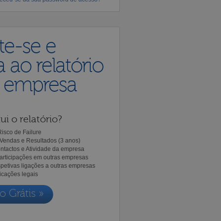
te-se e
 ao relatório
a empresa
ui o relatório?
isco de Failure
Vendas e Resultados (3 anos)
ntactos e Atividade da empresa
Participações em outras empresas
spetivas ligações a outras empresas
icações legais
o Grátis »