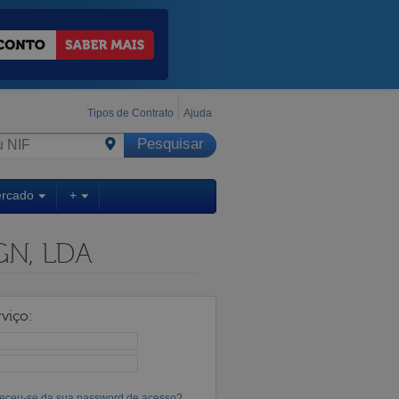
Tipos de Contrato
Ajuda
ercado
+
GN, LDA
viço:
eceu-se da sua password de acesso?