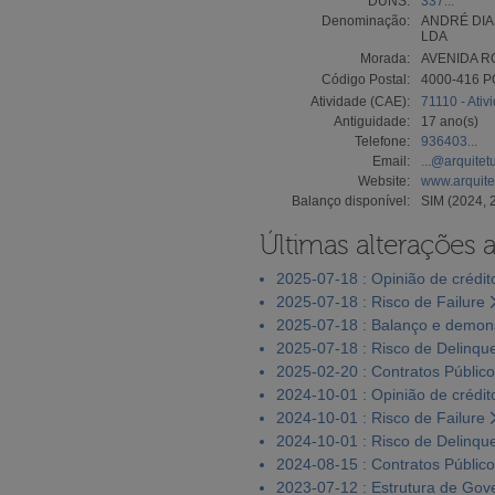
DUNS:
337...
Denominação:
ANDRÉ DIA
LDA
Morada:
AVENIDA R
Código Postal:
4000-416 
Atividade (CAE):
71110 - Ativ
Antiguidade:
17 ano(s)
Telefone:
936403...
Email:
...@arquite
Website:
www.arquite
Balanço disponível:
SIM (2024, 
Últimas alterações 
2025-07-18 : Opinião de crédit
2025-07-18 : Risco de Failure
2025-07-18 : Balanço e demons
2025-07-18 : Risco de Delinqu
2025-02-20 : Contratos Públic
2024-10-01 : Opinião de crédit
2024-10-01 : Risco de Failure
2024-10-01 : Risco de Delinqu
2024-08-15 : Contratos Públic
2023-07-12 : Estrutura de Go