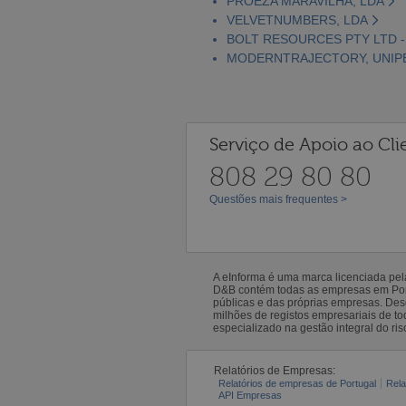
PROEZA MARAVILHA, LDA
VELVETNUMBERS, LDA
BOLT RESOURCES PTY LTD 
MODERNTRAJECTORY, UNIPE
Serviço de Apoio ao Cli
808 29 80 80
Questões mais frequentes >
A eInforma é uma marca licenciada pe
D&B contém todas as empresas em Portu
públicas e das próprias empresas. De
milhões de registos empresariais de 
especializado na gestão integral do ris
Relatórios de Empresas:
Relatórios de empresas de Portugal
Rela
API Empresas