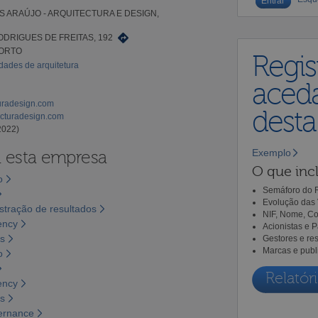
S ARAÚJO - ARQUITECTURA E DESIGN,
ODRIGUES DE FREITAS, 192
PORTO
Regis
idades de arquitetura
aceda
turadesign.com
dest
cturadesign.com
2022)
Exemplo
a esta empresa
O que incl
o
Semáforo do R
Evolução das 
tração de resultados
NIF, Nome, Co
ency
Acionistas e 
os
Gestores e re
Marcas e publ
o
Relatóri
ency
os
vernance