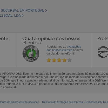
- SUCURSAL EM PORTUGAL
SSOAL, LDA
ente
Qual a opinião dos nossos
Prot
clientes?
Registamos as
avaliações
dos nossos clientes
através
da plataforma eKomi!
la INFORMA D&B, líder no mercado de informação para negócios há mais de 100
gal e é atualizada diariamente por uma equipa de mais de 50 técnicos altamente 
sde 2004 que integra a maior rede mundial de informação empresarial: a D&B Wor
todo o mundo. A INFORMA D&B pertence à líder espanhola INFORMA D&B S.A. que 
co comercial.
tórios de empresas internacionais
Relatório de Avaliação de Empresa
CyberSecurity Rep