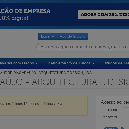
Login
Registo Gratuito
ftwares com Dados
Licenciamento de Dados
Estudos de M
ANDRÉ DIAS ARAÚJO - ARQUITECTURA E DESIGN, LDA
AÚJO - ARQUITECTURA E DESI
Acesso ao ser
es nos últimos 12 meses, a última vez a
Email
Password
Esqu