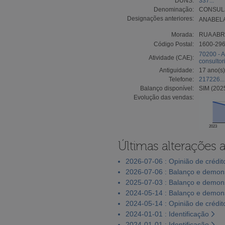
DUNS:
337...
Denominação:
CONSULJ
Designações anteriores:
ANABELA
Morada:
RUA ABR
Código Postal:
1600-29
70200 - A
Atividade (CAE):
consultor
Antiguidade:
17 ano(s)
Telefone:
217226...
Balanço disponível:
SIM (202
Evolução das vendas:
2023
Últimas alterações 
2026-07-06 : Opinião de crédit
2026-07-06 : Balanço e demons
2025-07-03 : Balanço e demons
2024-05-14 : Balanço e demons
2024-05-14 : Opinião de crédit
2024-01-01 : Identificação
2024-01-01 : Identificação