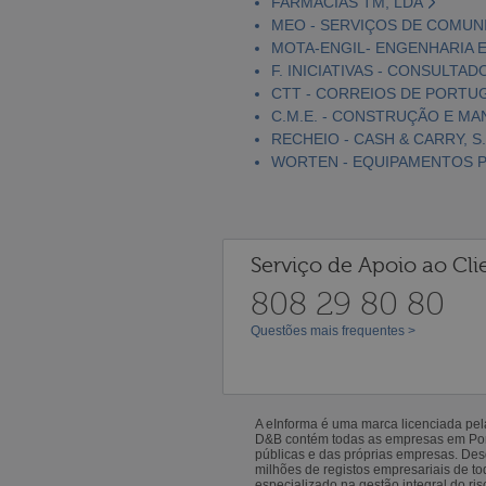
FARMÁCIAS TM, LDA
MEO - SERVIÇOS DE COMUNI
MOTA-ENGIL- ENGENHARIA E
F. INICIATIVAS - CONSULTAD
CTT - CORREIOS DE PORTUGA
C.M.E. - CONSTRUÇÃO E MA
RECHEIO - CASH & CARRY, S.
WORTEN - EQUIPAMENTOS PA
Serviço de Apoio ao Cli
808 29 80 80
Questões mais frequentes >
A eInforma é uma marca licenciada pe
D&B contém todas as empresas em Portu
públicas e das próprias empresas. De
milhões de registos empresariais de 
especializado na gestão integral do ris