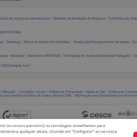
tórios de empresas internacionais
Relatório de Avaliação de Empresa
CyberSecurity Rep
ABI INFORMA
as
Rankings
Bases de Dados Pré-Definidas
Atualização/Enriquecimento de dados
Fi
arial - Município
Barómetro INFORMA
Firmografia do Tecido Empresarial Português
Es
n EQS Integrity Line
 Utilização
Condições Gerais
Política de Privacidade
Mapa do Site
Política de Cookie
ais que constam na Base de Dados Informa D&B
Informação aos Empresários em Nome Ind
iros (os nossos parceiros) ou tecnologias semelhantes para
ntimento a qualquer altura, clicando em "Configurar" ou na nossa