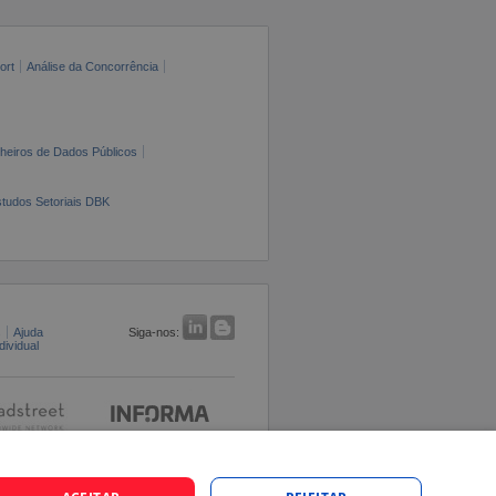
ort
Análise da Concorrência
cheiros de Dados Públicos
tudos Setoriais DBK
s
Ajuda
Siga-nos:
ividual