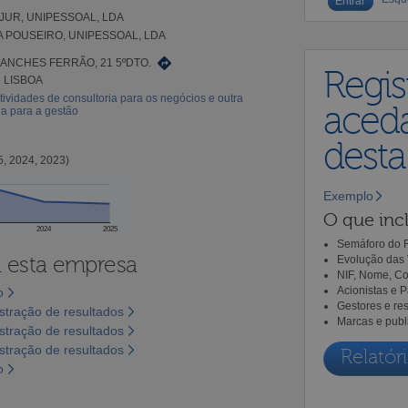
UR, UNIPESSOAL, LDA
 POUSEIRO, UNIPESSOAL, LDA
ANCHES FERRÃO, 21 5ºDTO.
Regis
6 LISBOA
tividades de consultoria para os negócios e outra
aceda
ia para a gestão
dest
5, 2024, 2023)
Exemplo
O que incl
2024
2025
Semáforo do R
a esta empresa
Evolução das 
NIF, Nome, Co
Acionistas e 
o
Gestores e re
tração de resultados
Marcas e publ
tração de resultados
tração de resultados
Relatóri
o