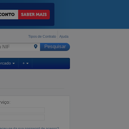
Tipos de Contrato
Ajuda
ercado
+
viço:
eceu-se da sua password de acesso?