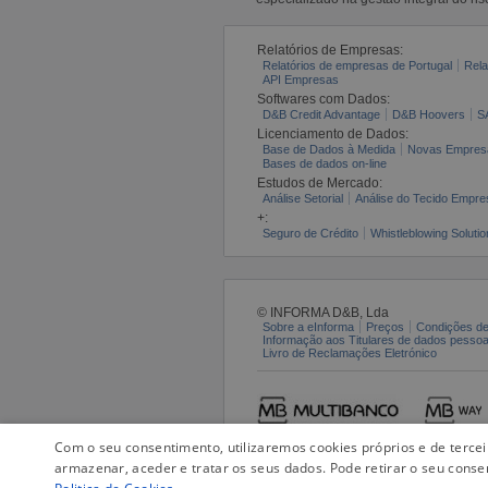
Relatórios de Empresas:
Relatórios de empresas de Portugal
Rela
API Empresas
Softwares com Dados:
D&B Credit Advantage
D&B Hoovers
S
Licenciamento de Dados:
Base de Dados à Medida
Novas Empres
Bases de dados on-line
Estudos de Mercado:
Análise Setorial
Análise do Tecido Empres
+:
Seguro de Crédito
Whistleblowing Solutio
© INFORMA D&B, Lda
Sobre a eInforma
Preços
Condições de
Informação aos Titulares de dados pesso
Livro de Reclamações Eletrónico
Com o seu consentimento, utilizaremos cookies próprios e de terce
armazenar, aceder e tratar os seus dados. Pode retirar o seu conse