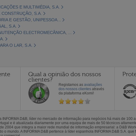
CAÇÕES E MULTIMÉDIA, S.A.
 CONSTRUÇÃO, S.A.
ORIA E GESTÃO, UNIPESSOA...
L, S.A.
NUTENÇÃO ELECTROMECÂNICA, ...
A.
RA O LAR, S.A.
ente
Qual a opinião dos nossos
Prot
clientes?
Registamos as
avaliações
dos nossos clientes
através
da plataforma eKomi!
la INFORMA D&B, líder no mercado de informação para negócios há mais de 100
gal e é atualizada diariamente por uma equipa de mais de 50 técnicos altamente 
sde 2004 que integra a maior rede mundial de informação empresarial: a D&B Wor
todo o mundo. A INFORMA D&B pertence à líder espanhola INFORMA D&B S.A. que 
co comercial.