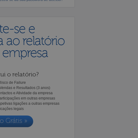
te-se e
 ao relatório
a empresa
ui o relatório?
isco de Failure
Vendas e Resultados (3 anos)
ntactos e Atividade da empresa
Participações em outras empresas
spetivas ligações a outras empresas
icações legais
o Grátis »