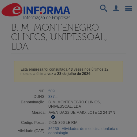
B. M. MONTENEGRO
CLINICS, UNIPESSOAL,
LDA
Esta empresa foi consultada
43
vezes nos últimos 12
meses, a última vez a
23 de julho de 2026
.
NIF:
509...
DUNS:
337...
Denominação:
B. M. MONTENEGRO CLINICS,
UNIPESSOAL, LDA
Morada:
AVENIDA 22 DE MAIO, LOTE 12 24 1º N
Código Postal:
2415-396 LEIRIA
86230 - Atividades de medicina dentária e
Atividade (CAE):
odontologia